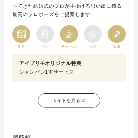
ってきた結婚式のプロが手掛ける思い出に残る
最高のプロポーズをご提案します！
食事
宿泊
チャペル
夜景
演出
アイプリモオリジナル特典
シャンパン1本サービス
サイトを見る
薔薇舘