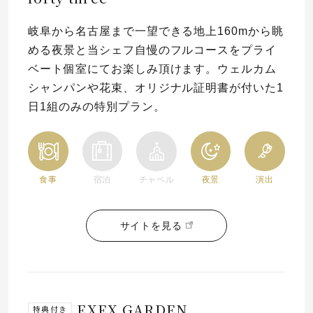
岐阜から名古屋まで一望できる地上160mから眺
める夜景と当シェフ自慢のフルコースをプライ
ベート個室にてお楽しみ頂けます。ウェルカム
シャンパンや花束、オリジナル証明書が付いた1
日1組のみの特別プラン。
食事
宿泊
チャペル
夜景
演出
サイトを見る
EXEX GARDEN
特典付き