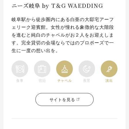
ニーズ岐阜 by T＆G WAEDDING
プレゼント
プロポーズプラン検索
岐阜駅から徒歩圏内にある白亜の大邸宅アーフ
I-PRIMO公式オンラインショップ
場所
ェリーク迎賓館。女性が憧れる象徴的な大階段
を進むと純白のチャペルがお２人をお迎えしま
言葉
す。完全貸切の会場ならではのプロポーズで一
Follow us on
生に一度の想い出を。
エピソード
食事
宿泊
チャペル
夜景
演出
サイトを見る