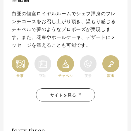
白亜の個室ロイヤルルームでシェフ渾身のフレ
ンチコースをお召し上がり頂き、温もり感じる
チャペルで夢のようなプロポーズが実現しま
す。また、花束やホールケーキ、デザートにメ
ッセージを添えることも可能です。
食事
宿泊
チャペル
夜景
演出
サイトを見る
forty three