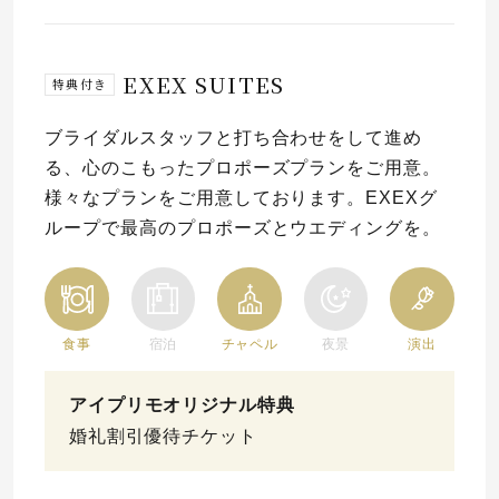
EXEX SUITES
特典付き
ブライダルスタッフと打ち合わせをして進め
る、心のこもったプロポーズプランをご用意。
様々なプランをご用意しております。EXEXグ
ループで最高のプロポーズとウエディングを。
食事
宿泊
チャペル
夜景
演出
アイプリモオリジナル特典
婚礼割引優待チケット