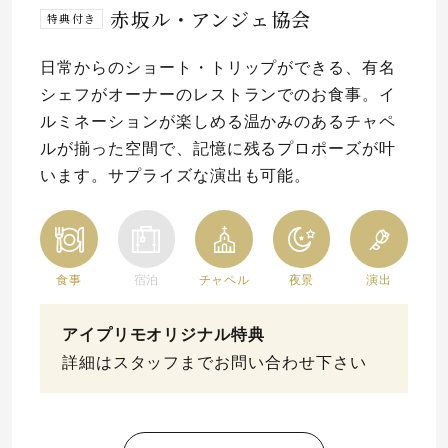
赤坂ル・アンジェ協会
特典付き
プレゼント
プロポーズプラン検索
日常からのショート・トリップができる、有名
I-PRIMO公式オンラインショップ
場所
シェフがオーナーのレストランでのお食事。イ
ルミネーションが楽しめる温かみのあるチャペ
言葉
ルが揃った空間で、記憶に残るプロポーズが叶
Follow us on
います。サプライズな演出も可能。
エピソード
食事
宿泊
チャペル
夜景
演出
アイプリモオリジナル特典
詳細はスタッフまでお問い合わせ下さい