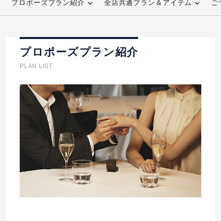
プロポーズプラン紹介
全店共通プラン＆アイテム
ご
先輩の体験談
プロポーズサポートの流れ
プロポーズプラン紹介
プロポーズ知恵袋
スペシャルプロポーズイベント
PLAN LIST
プロポーズアイテム
アイプリモについて
プロポーズ意識調査結果一覧
ニュース
婚約指輪選び方ガイド
おすすめの婚約指輪
ダイヤモンドの品質とは？
®
パーフェクトプロポーズリング
婚約指輪のご購入と
プロポーズのご相談
プロポーズの方法
プロポーズシチュエーション診断
I-PRIMO公式サイト
タイミング
婚約指輪マッチング診断