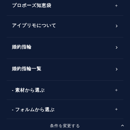
プロポーズ知恵袋
スペシャルプロポーズイベント
プロポーズアイテム
アイプリモについて
プロポーズ意識調査結果一覧
婚約指輪
婚約指輪選び方ガイド
おすすめの婚約指輪
ダイヤモンドの品質とは？
®
パーフェクトプロポーズリング
婚約指輪一覧
素材から選ぶ
プロポーズの方法
プロポーズシチュエーション診断
プラチナ
タイミング
フォルムから選ぶ
婚約指輪マッチング診断
イエローゴールド
プレゼント
プロポーズプラン検索
条件を変更する
ストレートライン
セッティングから選ぶ