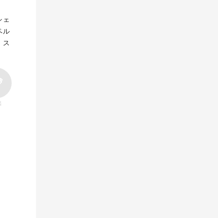
シェ
ペル
。ス
出