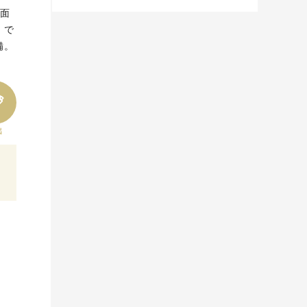
正面
』で
備。
出