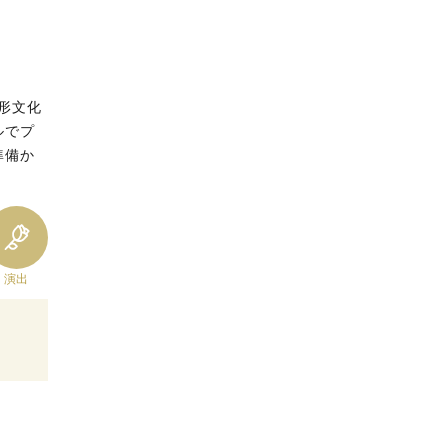
形文化
ルでプ
準備か
演出