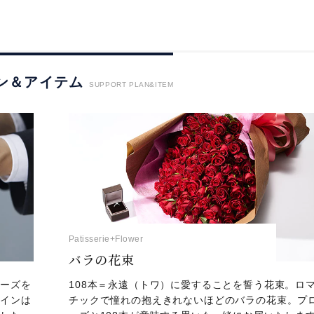
ン＆アイテム
SUPPORT PLAN&ITEM
Patisserie+Flower
バラの花束
ポーズを
108本＝永遠（トワ）に愛することを誓う花束。ロ
ザインは
チックで憧れの抱えきれないほどのバラの花束。プ