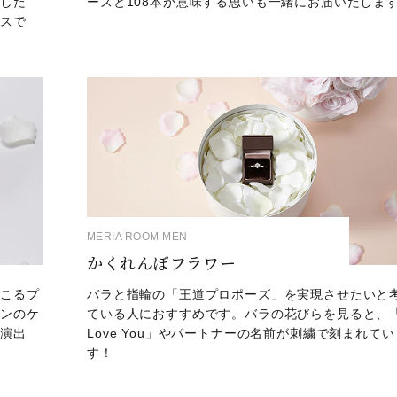
消した
ーズと108本が意味する思いも一緒にお届いたしま
ビスで
MERIA ROOM MEN
かくれんぼフラワー
のこるプ
バラと指輪の「王道プロポーズ」を実現させたいと
インのケ
ている人におすすめです。バラの花びらを見ると、「
な演出
Love You」やパートナーの名前が刺繍で刻まれてい
！
す！