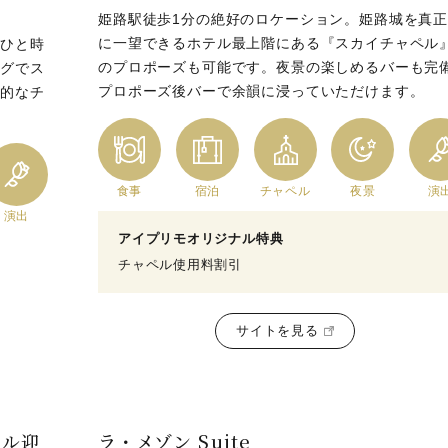
姫路駅徒歩1分の絶好のロケーション。姫路城を真
に一望できるホテル最上階にある『スカイチャペル
なひと時
のプロポーズも可能です。夜景の楽しめるバーも完
ングでス
プロポーズ後バーで余韻に浸っていただけます。
想的なチ
食事
宿泊
チャペル
夜景
演
演出
アイプリモオリジナル特典
チャペル使用料割引
サイトを見る
ール迎
ラ・メゾン Suite