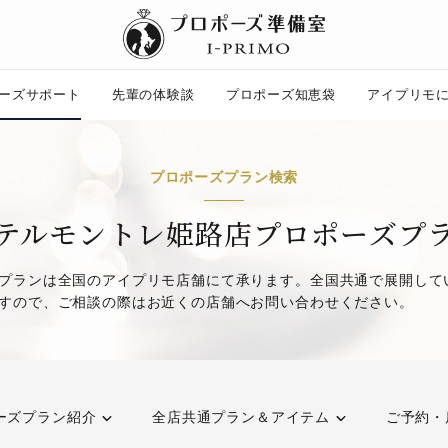
ーズサポート
先輩の体験談
プロポーズ知恵袋
アイプリモ
プロポーズ知恵袋
プロポーズプラン検索
ー
ピックアップ
プロポーズ意識調査結果一覧
テルモントレ姫路店プロポーズプ
婚約指輪選び方ガイド
ント
ダイヤモンドの品質とは？
プランは全国のアイプリモ店舗にて承ります。全国共通で展開して
コラム
すので、ご相談の際はお近くの店舗へお問い合わせください。
プロポーズの方法
タイミング
プレゼント
場所
言葉
エピソード
アイプリモについて
ニュース
ーズプラン紹介
全店共通プラン＆アイテム
ご予約・