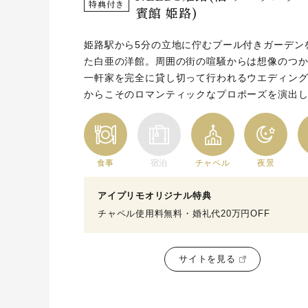
特典付き
賓館 姫路)
姫路駅から5分の立地に佇むプール付きガーデン
た白亜の洋館。周囲の街の喧騒からは想像のつ
一軒家を完全に貸し切って行われるウエディン
からこそのロマンティックなプロポーズを演出
食事
宿泊
チャペル
夜景
アイプリモオリジナル特典
チャペル使用料無料・婚礼代20万円OFF
サイトを見る