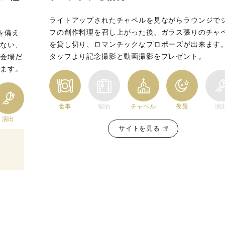
ライトアップされたチャペルを見ながらラウンジで
フの創作料理を召し上がった後、ガラス張りのチャ
を備え
を貸し切り、ロマンチックなプロポーズが出来ます
かない、
タッフより記念撮影と動画撮影をプレゼント。
グ会場だ
します。
食事
宿泊
チャペル
夜景
演
演出
サイトを見る