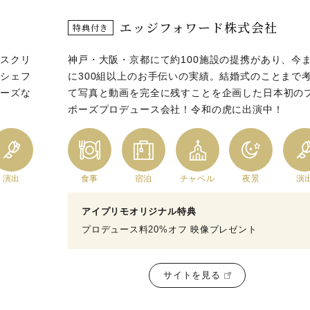
エッジフォワード株式会社
特典付き
やスクリ
神戸・大阪・京都にて約100施設の提携があり、今
。シェフ
に300組以上のお手伝いの実績。結婚式のことまで
ポーズな
て写真と動画を完全に残すことを企画した日本初の
ポーズプロデュース会社！令和の虎に出演中！
演出
食事
宿泊
チャペル
夜景
演
アイプリモオリジナル特典
プロデュース料20%オフ 映像プレゼント
サイトを見る