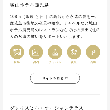
城山ホテル鹿児島
プレゼント
プロポーズプラン検索
108ｍ［永遠-とわ-］の高台から永遠の愛をー。
I-PRIMO公式オンラインショップ
場所
鹿児島市街地の夜景や噴水、チャペルなど城山
ホテル鹿児島のレストランならではの演出でお2
言葉
人の永遠の誓いをサポートいたします。
Follow us on
エピソード
食事
宿泊
チャペル
夜景
演出
サイトを見る
グレイスヒル・オーシャンテラス