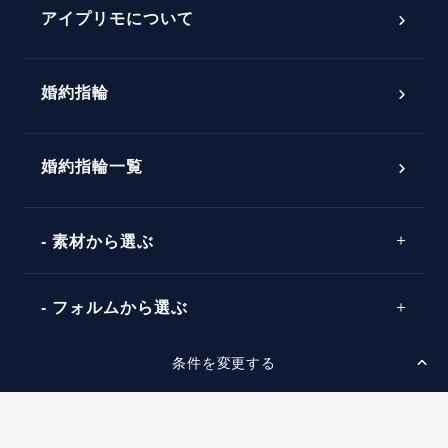
プロポーズアイテム
アイプリモについて
プロポーズ意識調査結果一覧
婚約指輪
婚約指輪選び方ガイド
おすすめの婚約指輪
ダイヤモンドの品質とは？
®
パーフェクトプロポーズリング
婚約指輪一覧
素材から選ぶ
プロポーズの方法
プロポーズシチュエーション診断
プラチナ
タイミング
フォルムから選ぶ
婚約指輪マッチング診断
イエローゴールド
プレゼント
プロポーズプラン検索
条件を変更する
ストレートライン
セッティングから選ぶ
ピンクゴールド
場所
ウェーブライン
ソリテール
コンビネーション
スタイルから選ぶ
言葉