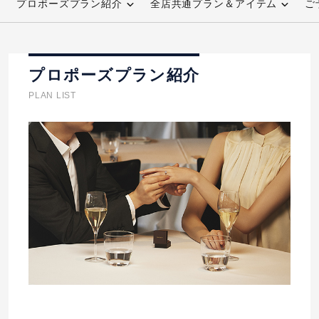
プロポーズプラン紹介
全店共通プラン＆アイテム
ご
先輩の体験談
プロポーズサポートの流れ
プロポーズプラン紹介
プロポーズ知恵袋
スペシャルプロポーズイベント
PLAN LIST
プロポーズアイテム
アイプリモについて
プロポーズ意識調査結果一覧
ニュース
婚約指輪選び方ガイド
おすすめの婚約指輪
ダイヤモンドの品質とは？
®
パーフェクトプロポーズリング
婚約指輪のご購入と
プロポーズのご相談
プロポーズの方法
プロポーズシチュエーション診断
I-PRIMO公式サイト
タイミング
婚約指輪マッチング診断