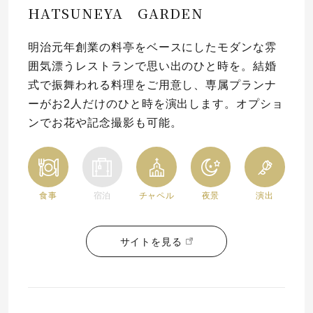
HATSUNEYA GARDEN
プレゼント
プロポーズプラン検索
明治元年創業の料亭をベースにしたモダンな雰
I-PRIMO公式オンラインショップ
場所
囲気漂うレストランで思い出のひと時を。結婚
式で振舞われる料理をご用意し、専属プランナ
言葉
ーがお2人だけのひと時を演出します。オプショ
Follow us on
ンでお花や記念撮影も可能。
エピソード
食事
宿泊
チャペル
夜景
演出
サイトを見る