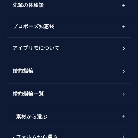
先輩の体験談
プロポーズサポートの流れ
プロポーズ知恵袋
スペシャルプロポーズイベント
プロポーズアイテム
アイプリモについて
プロポーズ意識調査結果一覧
婚約指輪
婚約指輪選び方ガイド
おすすめの婚約指輪
ダイヤモンドの品質とは？
®
パーフェクトプロポーズリング
婚約指輪一覧
素材から選ぶ
プロポーズの方法
プロポーズシチュエーション診断
プラチナ
タイミング
フォルムから選ぶ