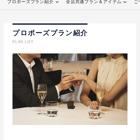
プロポーズプラン紹介
全店共通プラン＆アイテム
ご
先輩の体験談
プロポーズサポートの流れ
プロポーズプラン紹介
プロポーズ知恵袋
スペシャルプロポーズイベント
PLAN LIST
プロポーズアイテム
アイプリモについて
プロポーズ意識調査結果一覧
ニュース
婚約指輪選び方ガイド
おすすめの婚約指輪
ダイヤモンドの品質とは？
®
パーフェクトプロポーズリング
婚約指輪のご購入と
プロポーズのご相談
プロポーズの方法
プロポーズシチュエーション診断
I-PRIMO公式サイト
タイミング
婚約指輪マッチング診断