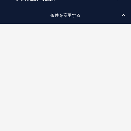
婚約指輪マッチング診断
イエローゴールド
プレゼント
プロポーズプラン検索
条件を変更する
ストレートライン
セッティングから選ぶ
ピンクゴールド
場所
ウェーブライン
ソリテール
コンビネーション
スタイルから選ぶ
言葉
V字ライン
ワンサイドメレ
エピソード
シンプル
価格帯から選ぶ
ダブルサイドメレ
フェミニン
50万円台～
ラインメレ
ニュース
モード
40万円台～
エレガント
店舗一覧
30万円台～
ゴージャス
20万円台～
店舗一覧
婚約指輪のご購入と
10万円台～
プロポーズのご相談
札幌店