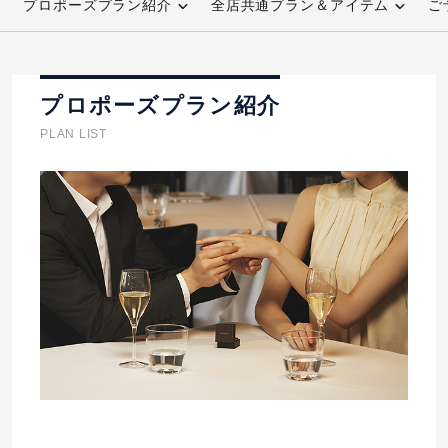
プロポーズプラン紹介
全店共通プラン＆アイテム
ご
先輩の体験談
プロポーズサポートの流れ
プロポーズプラン紹介
プロポーズ知恵袋
スペシャルプロポーズイベント
PLAN LIST
プロポーズアイテム
アイプリモについて
プロポーズ意識調査結果一覧
ニュース
婚約指輪選び方ガイド
おすすめの婚約指輪
ダイヤモンドの品質とは？
®
パーフェクトプロポーズリング
婚約指輪のご購入と
プロポーズのご相談
プロポーズの方法
プロポーズシチュエーション診断
I-PRIMO公式サイト
タイミング
婚約指輪マッチング診断