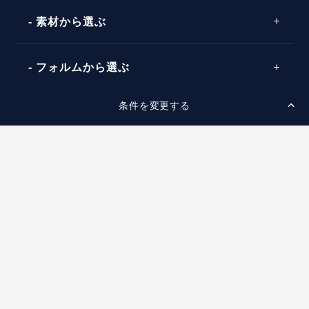
素材から選ぶ
プロポーズの方法
プロポーズシチュエーション診断
プラチナ
タイミング
フォルムから選ぶ
婚約指輪マッチング診断
イエローゴールド
プレゼント
プロポーズプラン検索
条件を変更する
ストレートライン
セッティングから選ぶ
ピンクゴールド
場所
ウェーブライン
ソリテール
コンビネーション
スタイルから選ぶ
言葉
V字ライン
ワンサイドメレ
エピソード
シンプル
価格帯から選ぶ
ダブルサイドメレ
フェミニン
50万円台～
ラインメレ
ニュース
モード
40万円台～
エレガント
店舗一覧
30万円台～