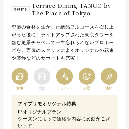
Terrace Dining TANGO by
特典付き
The Place of Tokyo
プレゼント
プロポーズプラン検索
I-PRIMO公式オンラインショップ
場所
季節の食材を生かした絶品フルコースを召し上
がった後に、ライトアップされた東京タワーを
言葉
臨む絶景チャペルで一生忘れられないプロポー
Follow us on
ズを。専属のスタッフによるオリジナルの花束
エピソード
や装飾などのサポートも充実！
食事
宿泊
チャペル
夜景
演出
アイプリモオリジナル特典
IPオリジナルプラン
シーズンによって価格や内容に変動がござ
います。