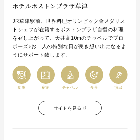
ホテルボストンプラザ草津
プレゼント
プロポーズプラン検索
JR草津駅前、世界料理オリンピック金メダリス
I-PRIMO公式オンラインショップ
場所
トシェフが在籍するボストンプラザ自慢の料理
を召し上がって、天井高10mのチャペルでプロ
言葉
ポーズ♪お二人の特別な日が良き想い出になるよ
Follow us on
うにサポート致します。
エピソード
食事
宿泊
チャペル
夜景
演出
サイトを見る