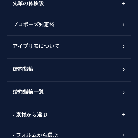
先輩の体験談
プロポーズサポートの流れ
プロポーズ知恵袋
スペシャルプロポーズイベント
プロポーズアイテム
アイプリモについて
プロポーズ意識調査結果一覧
婚約指輪
婚約指輪選び方ガイド
おすすめの婚約指輪
ダイヤモンドの品質とは？
®
パーフェクトプロポーズリング
婚約指輪一覧
素材から選ぶ
プロポーズの方法
プロポーズシチュエーション診断
プラチナ
タイミング
フォルムから選ぶ
婚約指輪マッチング診断