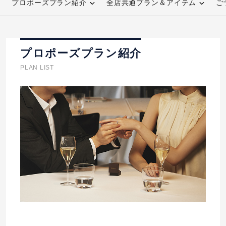
プロポーズプラン紹介
全店共通プラン＆アイテム
ご
先輩の体験談
プロポーズサポートの流れ
プロポーズプラン紹介
プロポーズ知恵袋
スペシャルプロポーズイベント
PLAN LIST
プロポーズアイテム
アイプリモについて
プロポーズ意識調査結果一覧
ニュース
婚約指輪選び方ガイド
おすすめの婚約指輪
ダイヤモンドの品質とは？
®
パーフェクトプロポーズリング
婚約指輪のご購入と
プロポーズのご相談
プロポーズの方法
プロポーズシチュエーション診断
I-PRIMO公式サイト
タイミング
婚約指輪マッチング診断