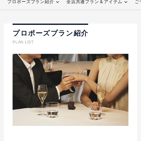
プロポーズプラン紹介
全店共通プラン＆アイテム
ご
先輩の体験談
プロポーズサポートの流れ
プロポーズプラン紹介
プロポーズ知恵袋
スペシャルプロポーズイベント
PLAN LIST
プロポーズアイテム
アイプリモについて
プロポーズ意識調査結果一覧
ニュース
婚約指輪選び方ガイド
おすすめの婚約指輪
ダイヤモンドの品質とは？
®
パーフェクトプロポーズリング
婚約指輪のご購入と
プロポーズのご相談
プロポーズの方法
プロポーズシチュエーション診断
I-PRIMO公式サイト
タイミング
婚約指輪マッチング診断