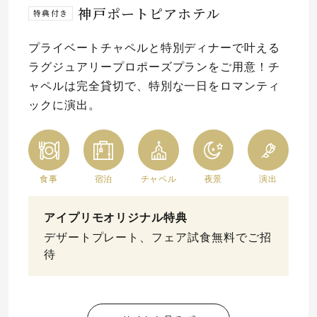
神戸ポートピアホテル
特典付き
プレゼント
プロポーズプラン検索
プライベートチャペルと特別ディナーで叶える
I-PRIMO公式オンラインショップ
場所
ラグジュアリープロポーズプランをご用意！チ
ャペルは完全貸切で、特別な一日をロマンティ
言葉
ックに演出。
Follow us on
エピソード
食事
宿泊
チャペル
夜景
演出
アイプリモオリジナル特典
デザートプレート、フェア試食無料でご招
待