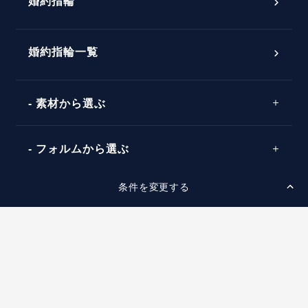
婚約指輪
婚約指輪選び方ガイド
おすすめの婚約指輪
ダイヤモンドの品質とは？
®
パーフェクトプロポーズリング
婚約指輪一覧
素材から選ぶ
プロポーズの方法
プロポーズシチュエーション診断
プラチナ
タイミング
フォルムから選ぶ
婚約指輪マッチング診断
イエローゴールド
プレゼント
プロポーズプラン検索
条件を変更する
ストレートライン
セッティングから選ぶ
ピンクゴールド
場所
ウェーブライン
ソリテール
コンビネーション
スタイルから選ぶ
言葉
V字ライン
ワンサイドメレ
エピソード
シンプル
価格帯から選ぶ
ダブルサイドメレ