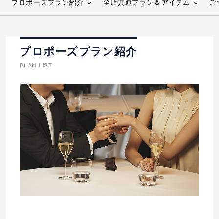
プロポーズプラン紹介
全店共通プラン＆アイテム
ご
先輩の体験談
プロポーズサポートの流れ
プロポーズプラン紹介
プロポーズ知恵袋
スペシャルプロポーズイベント
PLAN LIST
プロポーズアイテム
アイプリモについて
プロポーズ意識調査結果一覧
ニュース
婚約指輪選び方ガイド
おすすめの婚約指輪
ダイヤモンドの品質とは？
®
パーフェクトプロポーズリング
婚約指輪のご購入と
プロポーズのご相談
プロポーズの方法
プロポーズシチュエーション診断
I-PRIMO公式サイト
タイミング
婚約指輪マッチング診断