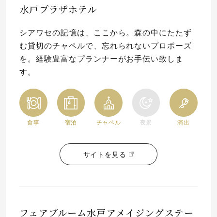
水戸プラザホテル
プレゼント
プロポーズプラン検索
シアワセの記憶は、ここから。森の中にたたず
I-PRIMO公式オンラインショップ
場所
む貸切のチャペルで、忘れられないプロポーズ
を。経験豊富なプランナーがお手伝い致しま
言葉
す。
Follow us on
エピソード
食事
宿泊
チャペル
夜景
演出
サイトを見る
フェアブルーム水戸アメイジングステー