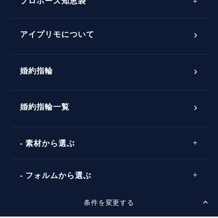
プロポーズ知恵袋
スペシャルプロポーズイベント
プロポーズアイテム
アイプリモについて
プロポーズ意識調査結果一覧
婚約指輪
婚約指輪選び方ガイド
おすすめの婚約指輪
ダイヤモンドの品質とは？
®
パーフェクトプロポーズリング
婚約指輪一覧
素材から選ぶ
プロポーズの方法
プロポーズシチュエーション診断
プラチナ
タイミング
フォルムから選ぶ
婚約指輪マッチング診断
イエローゴールド
プレゼント
プロポーズプラン検索
条件を変更する
ストレートライン
セッティングから選ぶ
ピンクゴールド