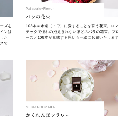
Patisserie+Flower
バラの花束
ポーズを
108本＝永遠（トワ）に愛することを誓う花束。ロ
ザインは
チックで憧れの抱えきれないほどのバラの花束。プ
消した
ーズと108本が意味する思いも一緒にお届いたしま
ビスで
MERIA ROOM MEN
かくれんぼフラワー