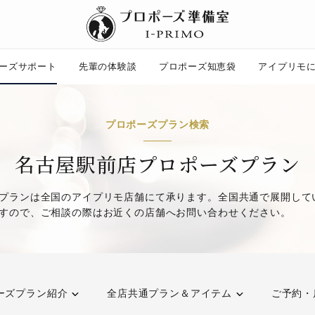
ーズサポート
先輩の体験談
プロポーズ知恵袋
アイプリモ
プロポーズ知恵袋
プロポーズプラン検索
ー
ピックアップ
プロポーズ意識調査結果一覧
名古屋駅前店プロポーズプラン
婚約指輪選び方ガイド
ント
ダイヤモンドの品質とは？
プランは全国のアイプリモ店舗にて承ります。全国共通で展開して
コラム
すので、ご相談の際はお近くの店舗へお問い合わせください。
プロポーズの方法
タイミング
プレゼント
場所
言葉
エピソード
アイプリモについて
ニュース
ーズプラン紹介
全店共通プラン＆アイテム
ご予約・