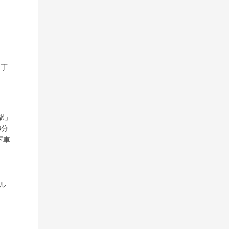
６丁
駅」
3分
下車
屋ル