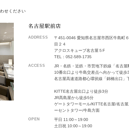
合わせください
名古屋駅前店
ADDRESS
〒
451-0046
愛知県名古屋市西区牛島町
目２４
アクロスキューブ名古屋５F
TEL：
052-589-1735
ACCESS
JR・名鉄・近鉄・市営地下鉄線「名古屋
10番出口より牛島交差点へ向かって徒歩
名古屋高速道路都心環状線「錦橋出口」
KITTE名古屋出口より徒歩3分
JR髙島屋から徒歩5分
ゲートタワーモール/KITTE名古屋/名古
ーセントタワー/牛島方面
OPEN
平日 11:00～19:00
土日祝 10:00～19:00