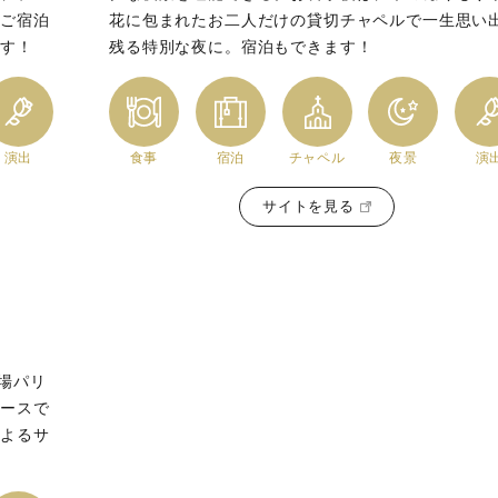
。ご宿泊
花に包まれたお二人だけの貸切チャペルで一生思い
ます！
残る特別な夜に。宿泊もできます！
演出
食事
宿泊
チャペル
夜景
演
サイトを見る
場パリ
コースで
によるサ