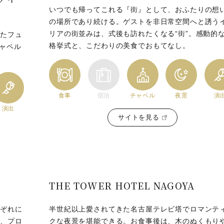
いつでも帰ってこれる『街』として、おふたりの想
の場所であり続ける。ゲストを非日常空間へと誘う
リアの街並みは、式後も訪れたくなる“街”。感動的
したフュ
格挙式と、こだわりの美食でおもてなし。
チャペル
食事
宿泊
チャペル
夜景
演
演出
サイトを見る
THE TOWER HOTEL NAGOYA
れぞれに
半世紀以上愛されてきた名古屋テレビ塔でロマンテ
に、プロ
クな夜景を堪能できる。お食事後は、木のぬくもり