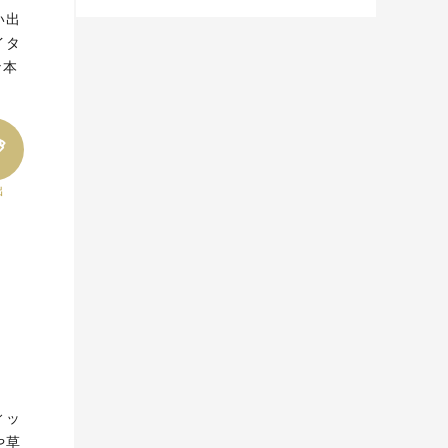
い出
イタ
な本
出
ィッ
や草