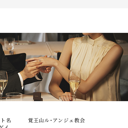
Follow us on
インショップ
ート名
覚王山ル･アンジェ教会
ゲイ