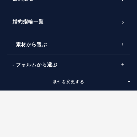
婚約指輪選び方ガイド
おすすめの婚約指輪
ダイヤモンドの品質とは？
®
パーフェクトプロポーズリング
婚約指輪一覧
素材から選ぶ
プロポーズの方法
プロポーズシチュエーション診断
プラチナ
タイミング
フォルムから選ぶ
婚約指輪マッチング診断
イエローゴールド
プレゼント
プロポーズプラン検索
条件を変更する
ストレートライン
セッティングから選ぶ
ピンクゴールド
場所
ウェーブライン
ソリテール
コンビネーション
スタイルから選ぶ
言葉
V字ライン
ワンサイドメレ
エピソード
シンプル
価格帯から選ぶ
ダブルサイドメレ
フェミニン