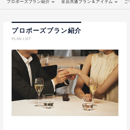
プロポーズプラン紹介
全店共通プラン＆アイテム
ご
先輩の体験談
プロポーズサポートの流れ
プロポーズプラン紹介
プロポーズ知恵袋
スペシャルプロポーズイベント
PLAN LIST
プロポーズアイテム
アイプリモについて
プロポーズ意識調査結果一覧
ニュース
婚約指輪選び方ガイド
おすすめの婚約指輪
ダイヤモンドの品質とは？
®
パーフェクトプロポーズリング
婚約指輪のご購入と
プロポーズのご相談
プロポーズの方法
プロポーズシチュエーション診断
I-PRIMO公式サイト
タイミング
婚約指輪マッチング診断