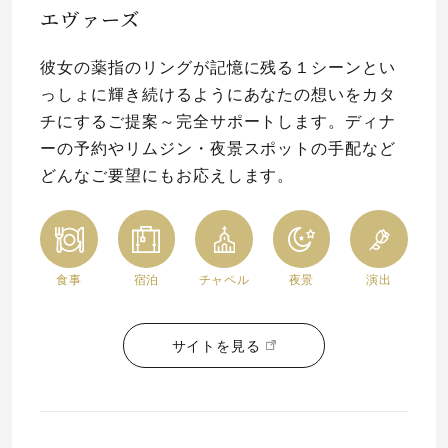
エヴァーズ
プレゼント
プロポーズプラン検索
彼女の薬指のリングが記憶に残る１シーンとい
I-PRIMO公式オンラインショップ
場所
っしょに輝き続けるようにあなたの想いをカタ
チにするご提案～完全サポートします。ディナ
言葉
ーの予約やリムジン・夜景スポットの手配など
Follow us on
どんなご要望にもお応えします。
エピソード
食事
宿泊
チャペル
夜景
演出
サイトを見る