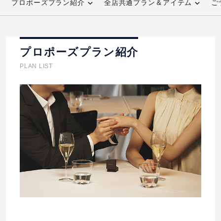
プロポーズプラン紹介
全店共通プラン＆アイテム
ご
先輩の体験談
プロポーズサポートの流れ
プロポーズプラン紹介
プロポーズ知恵袋
スペシャルプロポーズイベント
PLAN LIST
プロポーズアイテム
アイプリモについて
プロポーズ意識調査結果一覧
ニュース
婚約指輪選び方ガイド
おすすめの婚約指輪
ダイヤモンドの品質とは？
®
パーフェクトプロポーズリング
婚約指輪のご購入と
プロポーズのご相談
プロポーズの方法
プロポーズシチュエーション診断
I-PRIMO公式サイト
タイミング
婚約指輪マッチング診断