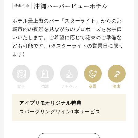
沖縄ハーバービューホテル
特典付き
プレゼント
プロポーズプラン検索
ホテル最上階のバー「スターライト」からの那
I-PRIMO公式オンラインショップ
場所
覇市内の夜景を見ながらのプロポーズをお手伝
いいたします。ご希望に応じて花束のご準備な
言葉
ども可能です。(※スターライトの営業日に限り
Follow us on
ます)
エピソード
食事
宿泊
チャペル
夜景
演出
アイプリモオリジナル特典
スパークリングワイン1本サービス