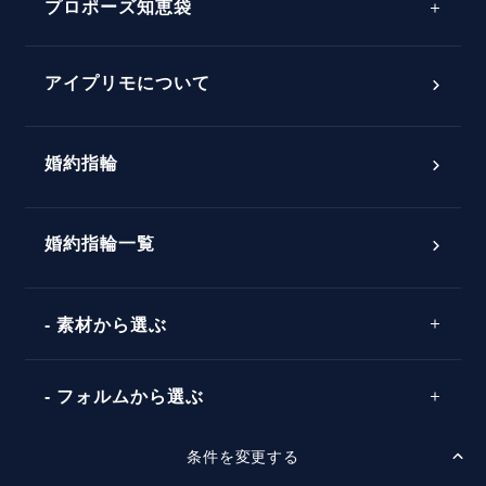
プロポーズ知恵袋
スペシャルプロポーズイベント
プロポーズアイテム
アイプリモについて
プロポーズ意識調査結果一覧
婚約指輪
婚約指輪選び方ガイド
おすすめの婚約指輪
ダイヤモンドの品質とは？
®
パーフェクトプロポーズリング
婚約指輪一覧
素材から選ぶ
プロポーズの方法
プロポーズシチュエーション診断
プラチナ
タイミング
フォルムから選ぶ
婚約指輪マッチング診断
イエローゴールド
プレゼント
プロポーズプラン検索
条件を変更する
ストレートライン
セッティングから選ぶ