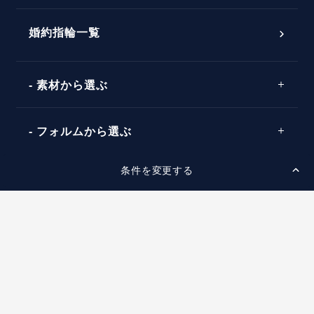
ダイヤモンドの品質とは？
®
パーフェクトプロポーズリング
婚約指輪一覧
素材から選ぶ
プロポーズの方法
プロポーズシチュエーション診断
プラチナ
タイミング
フォルムから選ぶ
婚約指輪マッチング診断
イエローゴールド
プレゼント
プロポーズプラン検索
条件を変更する
ストレートライン
セッティングから選ぶ
ピンクゴールド
場所
ウェーブライン
ソリテール
コンビネーション
スタイルから選ぶ
言葉
V字ライン
ワンサイドメレ
エピソード
シンプル
価格帯から選ぶ
ダブルサイドメレ
フェミニン
50万円台～