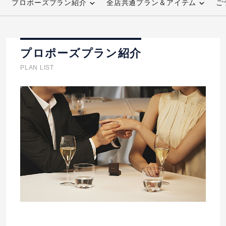
プロポーズプラン紹介
全店共通プラン＆アイテム
ご
先輩の体験談
プロポーズサポートの流れ
プロポーズプラン紹介
プロポーズ知恵袋
スペシャルプロポーズイベント
PLAN LIST
プロポーズアイテム
アイプリモについて
プロポーズ意識調査結果一覧
ニュース
婚約指輪選び方ガイド
おすすめの婚約指輪
ダイヤモンドの品質とは？
®
パーフェクトプロポーズリング
婚約指輪のご購入と
プロポーズのご相談
プロポーズの方法
プロポーズシチュエーション診断
I-PRIMO公式サイト
タイミング
婚約指輪マッチング診断