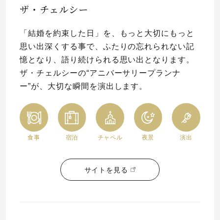
ザ・チェルシー
プレゼント
プロポーズプラン検索
「結婚を約束した日」を、もっと大切にもっと
I-PRIMO公式オンラインショップ
場所
思い出深くする事で、ふたりの忘れられない記
憶となり、語り続けられる思い出となります。
言葉
ザ・チェルシーの“アニバーサリープランナ
Follow us on
ー”が、大切な瞬間を演出します。
エピソード
食事
宿泊
チャペル
夜景
演出
サイトを見る