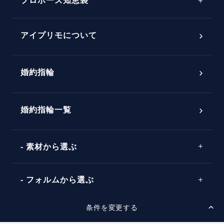
プロポーズ知恵袋
スペシャルプロポーズイベント
プロポーズアイテム
アイプリモについて
プロポーズ意識調査結果一覧
婚約指輪
婚約指輪選び方ガイド
おすすめの婚約指輪
ダイヤモンドの品質とは？
®
パーフェクトプロポーズリング
婚約指輪一覧
素材から選ぶ
プロポーズの方法
プロポーズシチュエーション診断
プラチナ
タイミング
フォルムから選ぶ
婚約指輪マッチング診断
イエローゴールド
プレゼント
プロポーズプラン検索
条件を変更する
ストレートライン
セッティングから選ぶ
ピンクゴールド