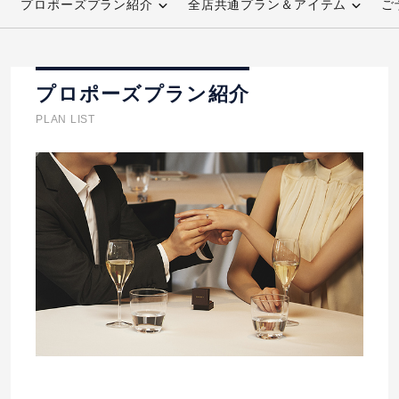
プロポーズプラン紹介
全店共通プラン＆アイテム
ご
先輩の体験談
プロポーズサポートの流れ
プロポーズプラン紹介
プロポーズ知恵袋
スペシャルプロポーズイベント
PLAN LIST
プロポーズアイテム
アイプリモについて
プロポーズ意識調査結果一覧
ニュース
婚約指輪選び方ガイド
おすすめの婚約指輪
ダイヤモンドの品質とは？
®
パーフェクトプロポーズリング
婚約指輪のご購入と
プロポーズのご相談
プロポーズの方法
プロポーズシチュエーション診断
I-PRIMO公式サイト
タイミング
婚約指輪マッチング診断