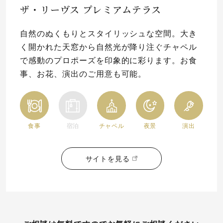
ザ・リーヴス プレミアムテラス
プレゼント
プロポーズプラン検索
自然のぬくもりとスタイリッシュな空間。大き
I-PRIMO公式オンラインショップ
場所
く開かれた天窓から自然光が降り注ぐチャペル
で感動のプロポーズを印象的に彩ります。お食
言葉
事、お花、演出のご用意も可能。
Follow us on
エピソード
食事
宿泊
チャペル
夜景
演出
サイトを見る