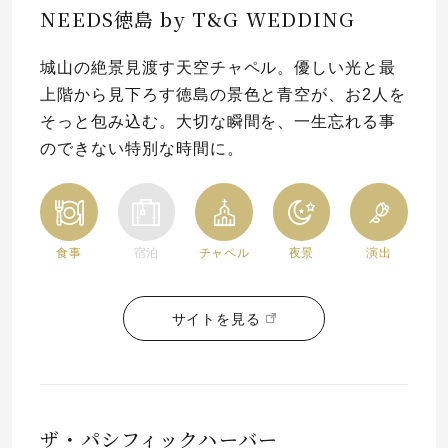
NEEDS徳島 by T&G WEDDING
プレゼント
プロポーズプラン検索
城山の絶景見渡す天空チャペル。優しい光と最
I-PRIMO公式オンラインショップ
場所
上階から見下ろす徳島の景色と青空が、お2人を
そっと包み込む。大切な瞬間を、一生忘れる事
言葉
のできない特別な時間に。
Follow us on
エピソード
食事
宿泊
チャペル
夜景
演出
サイトを見る
ザ・パシフィックハーバー