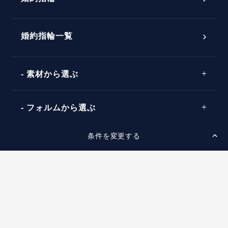
婚約指輪選び方ガイド
おすすめの婚約指輪
ダイヤモンドの品質とは？
®
パーフェクトプロポーズリング
婚約指輪一覧
素材から選ぶ
プロポーズの方法
プロポーズシチュエーション診断
プラチナ
タイミング
フォルムから選ぶ
婚約指輪マッチング診断
イエローゴールド
プレゼント
プロポーズプラン検索
条件を変更する
ストレートライン
セッティングから選ぶ
ピンクゴールド
場所
ウェーブライン
ソリテール
コンビネーション
スタイルから選ぶ
言葉
V字ライン
ワンサイドメレ
エピソード
シンプル
価格帯から選ぶ
ダブルサイドメレ
フェミニン