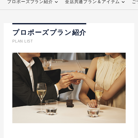
プロポーズプラン紹介
全店共通プラン＆アイテム
ご
先輩の体験談
プロポーズサポートの流れ
プロポーズプラン紹介
プロポーズ知恵袋
スペシャルプロポーズイベント
PLAN LIST
プロポーズアイテム
アイプリモについて
プロポーズ意識調査結果一覧
ニュース
婚約指輪選び方ガイド
おすすめの婚約指輪
ダイヤモンドの品質とは？
®
パーフェクトプロポーズリング
婚約指輪のご購入と
プロポーズのご相談
プロポーズの方法
プロポーズシチュエーション診断
I-PRIMO公式サイト
タイミング
婚約指輪マッチング診断