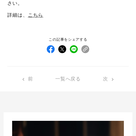
さい。
プレゼント
プロポーズプラン検索
詳細は、
こちら
I-PRIMO公式オンラインショップ
場所
この記事をシェアする
言葉
Follow us on
エピソード
前
一覧へ戻る
次