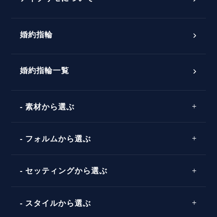
プロポーズ意識調査結果一覧
婚約指輪
婚約指輪選び方ガイド
おすすめの婚約指輪
ダイヤモンドの品質とは？
®
パーフェクトプロポーズリング
婚約指輪一覧
素材から選ぶ
プロポーズの方法
プロポーズシチュエーション診断
プラチナ
タイミング
フォルムから選ぶ
婚約指輪マッチング診断
イエローゴールド
プレゼント
プロポーズプラン検索
ストレートライン
セッティングから選ぶ
ピンクゴールド
場所
ウェーブライン
ソリテール
コンビネーション
スタイルから選ぶ
言葉
V字ライン