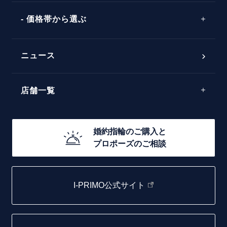
ワンサイドメレ
エピソード
シンプル
価格帯から選ぶ
ダブルサイドメレ
フェミニン
50万円台～
ラインメレ
ニュース
モード
40万円台～
エレガント
店舗一覧
30万円台～
ゴージャス
20万円台～
店舗一覧
婚約指輪のご購入と
10万円台～
プロポーズのご相談
札幌店
函館店
I-PRIMO公式サイト
取扱店)エヴァンスブライダル 旭川本店
仙台店