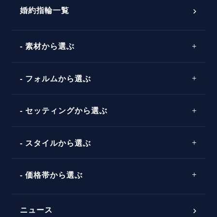
ダイヤモンドの品質とは？
®
パーフェクトプロポーズリング
婚約指輪一覧
素材から選ぶ
プロポーズの方法
プロポーズシチュエーション診断
プラチナ
タイミング
フォルムから選ぶ
婚約指輪マッチング診断
イエローゴールド
プレゼント
プロポーズプラン検索
ストレートライン
セッティングから選ぶ
ピンクゴールド
場所
ウェーブライン
ソリテール
コンビネーション
スタイルから選ぶ
言葉
V字ライン
ワンサイドメレ
エピソード
シンプル
価格帯から選ぶ
ダブルサイドメレ
フェミニン
50万円台～
ラインメレ
ニュース
モード