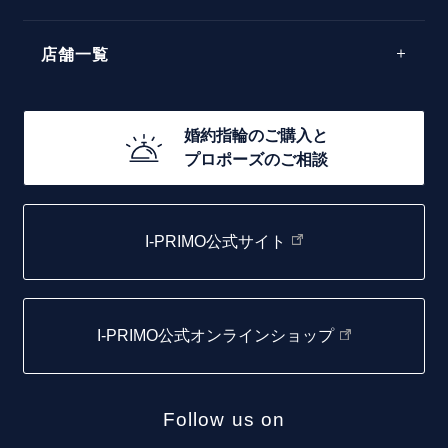
40万円台～
エレガント
店舗一覧
30万円台～
ゴージャス
20万円台～
店舗一覧
婚約指輪のご購入と
10万円台～
プロポーズのご相談
札幌店
函館店
I-PRIMO公式サイト
取扱店)エヴァンスブライダル 旭川本店
仙台店
I-PRIMO公式オンラインショップ
青森店
弘前パークホテル店
Follow us on
秋田店