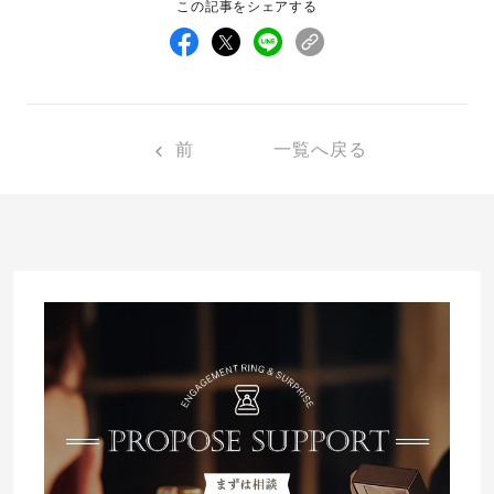
この記事をシェアする
先輩の体験談
プロポーズサポートの流れ
プロポーズ知恵袋
スペシャルプロポーズイベント
前
一覧へ戻る
プロポーズアイテム
アイプリモについて
プロポーズ意識調査結果一覧
ニュース
婚約指輪選び方ガイド
おすすめの婚約指輪
ダイヤモンドの品質とは？
®
パーフェクトプロポーズリング
婚約指輪のご購入と
プロポーズのご相談
プロポーズの方法
プロポーズシチュエーション診断
I-PRIMO公式サイト
タイミング
婚約指輪マッチング診断