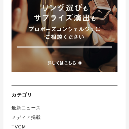
プレゼント
プロポーズプラン検索
I-PRIMO公式オンラインショップ
場所
言葉
Follow us on
エピソード
カテゴリ
最新ニュース
メディア掲載
TVCM