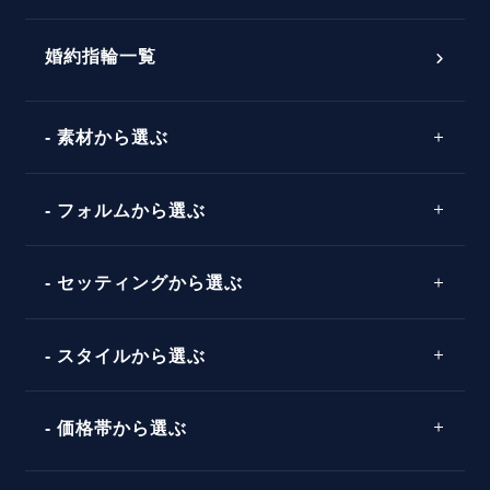
おすすめの婚約指輪
ダイヤモンドの品質とは？
®
パーフェクトプロポーズリング
婚約指輪一覧
素材から選ぶ
プロポーズの方法
プロポーズシチュエーション診断
プラチナ
タイミング
フォルムから選ぶ
婚約指輪マッチング診断
イエローゴールド
プレゼント
プロポーズプラン検索
ストレートライン
セッティングから選ぶ
ピンクゴールド
場所
ウェーブライン
ソリテール
コンビネーション
スタイルから選ぶ
言葉
V字ライン
ワンサイドメレ
エピソード
シンプル
価格帯から選ぶ
ダブルサイドメレ
フェミニン
50万円台～