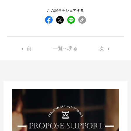
この記事をシェアする
先輩の体験談
プロポーズサポートの流れ
プロポーズ知恵袋
スペシャルプロポーズイベント
前
一覧へ戻る
次
プロポーズアイテム
アイプリモについて
プロポーズ意識調査結果一覧
ニュース
婚約指輪選び方ガイド
おすすめの婚約指輪
ダイヤモンドの品質とは？
®
パーフェクトプロポーズリング
婚約指輪のご購入と
プロポーズのご相談
プロポーズの方法
プロポーズシチュエーション診断
I-PRIMO公式サイト
タイミング
婚約指輪マッチング診断