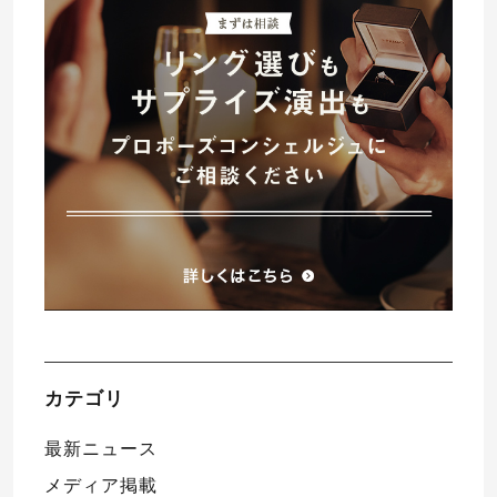
プレゼント
プロポーズプラン検索
I-PRIMO公式オンラインショップ
場所
言葉
Follow us on
エピソード
カテゴリ
最新ニュース
メディア掲載