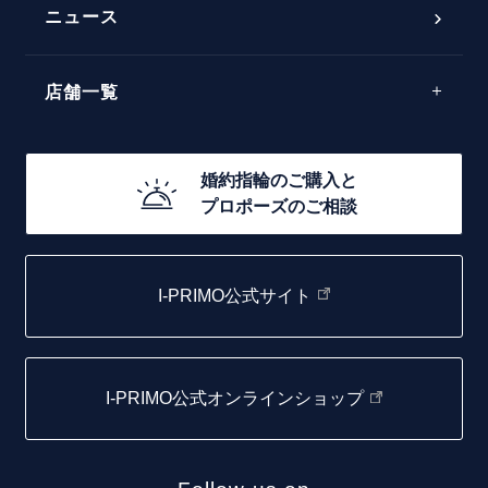
ラインメレ
ニュース
モード
40万円台～
エレガント
店舗一覧
30万円台～
ゴージャス
20万円台～
店舗一覧
婚約指輪のご購入と
10万円台～
プロポーズのご相談
札幌店
函館店
I-PRIMO公式サイト
取扱店)エヴァンスブライダル 旭川本店
仙台店
I-PRIMO公式オンラインショップ
青森店
弘前パークホテル店