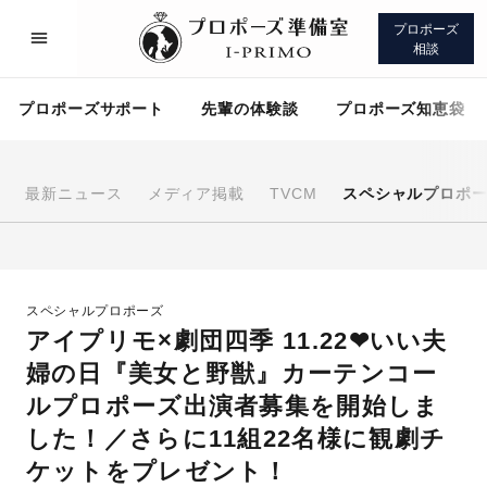
プロポーズ
相談
プロポーズサポート
先輩の体験談
プロポーズ知恵袋
最新ニュース
メディア掲載
TVCM
スペシャルプロポ
プロポーズサポート
先輩の体験談
スペシャルプロポーズ
プロポーズ知恵袋
アイプリモについて
アイプリモ×劇団四季 11.22❤いい夫
婦の日『美女と野獣』カーテンコー
ルプロポーズ出演者募集を開始しま
した！／さらに11組22名様に観劇チ
プロポーズサポート
ケットをプレゼント！