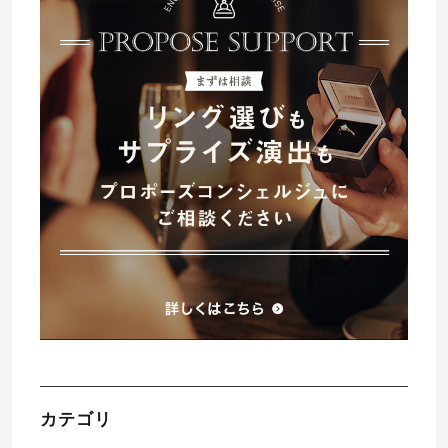
プレゼント
プロポーズプラン検索
I-PRIMO公式オンラインショップ
場所
言葉
Follow us on
エピソード
カテゴリ