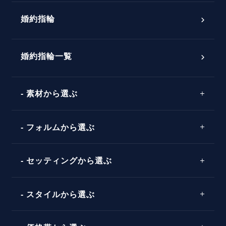
プロポーズ意識調査結果一覧
婚約指輪
婚約指輪選び方ガイド
おすすめの婚約指輪
ダイヤモンドの品質とは？
®
パーフェクトプロポーズリング
婚約指輪一覧
素材から選ぶ
プロポーズの方法
プロポーズシチュエーション診断
プラチナ
タイミング
フォルムから選ぶ
婚約指輪マッチング診断
イエローゴールド
プレゼント
プロポーズプラン検索
ストレートライン
セッティングから選ぶ
ピンクゴールド
場所
ウェーブライン
ソリテール
コンビネーション
スタイルから選ぶ
言葉
V字ライン
ワンサイドメレ
エピソード
シンプル