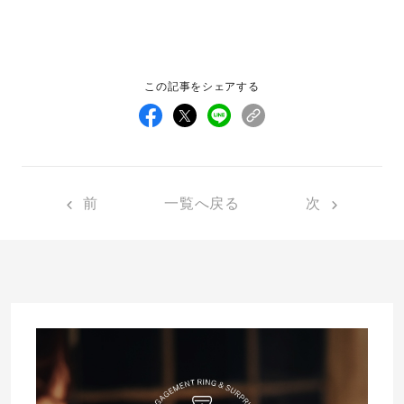
先輩の体験談
プロポーズサポートの流れ
この記事をシェアする
プロポーズ知恵袋
スペシャルプロポーズイベント
プロポーズアイテム
アイプリモについて
プロポーズ意識調査結果一覧
前
一覧へ戻る
次
ニュース
婚約指輪選び方ガイド
おすすめの婚約指輪
ダイヤモンドの品質とは？
®
パーフェクトプロポーズリング
婚約指輪のご購入と
プロポーズのご相談
プロポーズの方法
プロポーズシチュエーション診断
I-PRIMO公式サイト
タイミング
婚約指輪マッチング診断