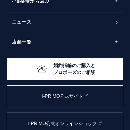
価格帯から選ぶ
ダブルサイドメレ
フェミニン
50万円台～
ラインメレ
ニュース
モード
40万円台～
エレガント
店舗一覧
30万円台～
ゴージャス
20万円台～
店舗一覧
婚約指輪のご購入と
10万円台～
プロポーズのご相談
札幌店
函館店
I-PRIMO公式サイト
取扱店)エヴァンスブライダル 旭川本店
仙台店
I-PRIMO公式オンラインショップ
青森店