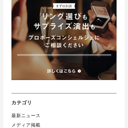
プレゼント
プロポーズプラン検索
I-PRIMO公式オンラインショップ
場所
言葉
Follow us on
エピソード
カテゴリ
最新ニュース
メディア掲載