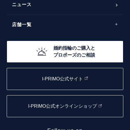
ラインメレ
ニュース
モード
40万円台～
エレガント
店舗一覧
30万円台～
ゴージャス
20万円台～
店舗一覧
婚約指輪のご購入と
10万円台～
プロポーズのご相談
札幌店
函館店
I-PRIMO公式サイト
取扱店)エヴァンスブライダル 旭川本店
仙台店
I-PRIMO公式オンラインショップ
青森店
弘前パークホテル店