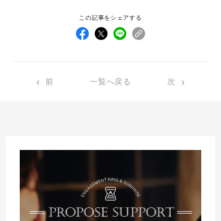
この記事をシェアする
先輩の体験談
プロポーズサポートの流れ
プロポーズ知恵袋
スペシャルプロポーズイベント
前
一覧へ戻る
次
プロポーズアイテム
アイプリモについて
プロポーズ意識調査結果一覧
ニュース
婚約指輪選び方ガイド
おすすめの婚約指輪
ダイヤモンドの品質とは？
®
パーフェクトプロポーズリング
婚約指輪のご購入と
プロポーズのご相談
プロポーズの方法
プロポーズシチュエーション診断
I-PRIMO公式サイト
タイミング
婚約指輪マッチング診断