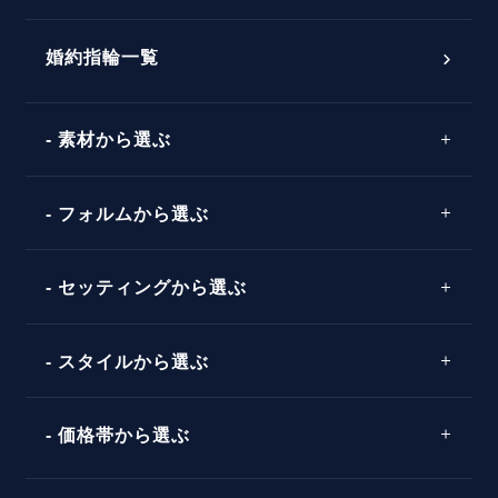
おすすめの婚約指輪
ダイヤモンドの品質とは？
®
パーフェクトプロポーズリング
婚約指輪一覧
素材から選ぶ
プロポーズの方法
プロポーズシチュエーション診断
プラチナ
タイミング
フォルムから選ぶ
婚約指輪マッチング診断
イエローゴールド
プレゼント
プロポーズプラン検索
ストレートライン
セッティングから選ぶ
ピンクゴールド
場所
ウェーブライン
ソリテール
コンビネーション
スタイルから選ぶ
言葉
V字ライン
ワンサイドメレ
エピソード
シンプル
価格帯から選ぶ
ダブルサイドメレ
フェミニン
50万円台～