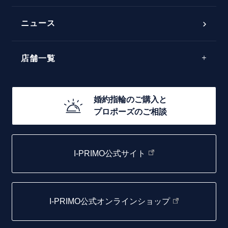
フェミニン
50万円台～
ラインメレ
ニュース
モード
40万円台～
エレガント
店舗一覧
30万円台～
ゴージャス
20万円台～
店舗一覧
婚約指輪のご購入と
10万円台～
プロポーズのご相談
札幌店
函館店
I-PRIMO公式サイト
取扱店)エヴァンスブライダル 旭川本店
仙台店
I-PRIMO公式オンラインショップ
青森店
弘前パークホテル店