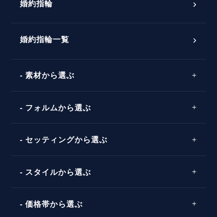
婚約指輪
婚約指輪選び方ガイド
おすすめの婚約指輪
ダイヤモンドの品質とは？
®
パーフェクトプロポーズリング
婚約指輪一覧
素材から選ぶ
プロポーズの方法
プロポーズシチュエーション診断
プラチナ
タイミング
フォルムから選ぶ
婚約指輪マッチング診断
イエローゴールド
プレゼント
プロポーズプラン検索
ストレートライン
セッティングから選ぶ
ピンクゴールド
場所
ウェーブライン
ソリテール
コンビネーション
スタイルから選ぶ
言葉
V字ライン
ワンサイドメレ
エピソード
シンプル
価格帯から選ぶ
ダブルサイドメレ