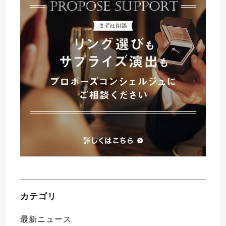
プレゼント
プロポーズプラン検索
I-PRIMO公式オンラインショップ
場所
言葉
Follow us on
エピソード
カテゴリ
最新ニュース