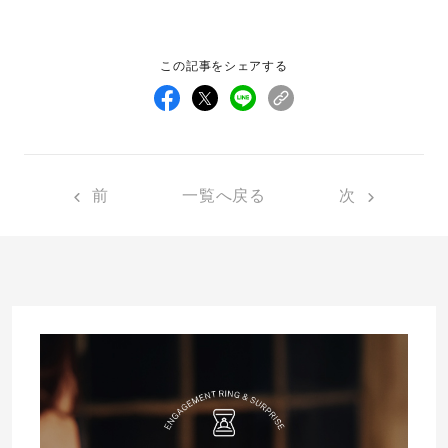
先輩の体験談
この記事をシェアする
プロポーズサポートの流れ
プロポーズ知恵袋
スペシャルプロポーズイベント
プロポーズアイテム
アイプリモについて
前
一覧へ戻る
次
プロポーズ意識調査結果一覧
ニュース
婚約指輪選び方ガイド
おすすめの婚約指輪
ダイヤモンドの品質とは？
®
パーフェクトプロポーズリング
婚約指輪のご購入と
プロポーズのご相談
プロポーズの方法
プロポーズシチュエーション診断
I-PRIMO公式サイト
タイミング
婚約指輪マッチング診断