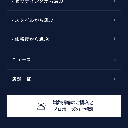
セッティングから選ぶ
ピンクゴールド
場所
ウェーブライン
ソリテール
コンビネーション
スタイルから選ぶ
言葉
V字ライン
ワンサイドメレ
エピソード
シンプル
価格帯から選ぶ
ダブルサイドメレ
フェミニン
50万円台～
ラインメレ
ニュース
モード
40万円台～
エレガント
店舗一覧
30万円台～
ゴージャス
20万円台～
店舗一覧
婚約指輪のご購入と
10万円台～
プロポーズのご相談
札幌店
函館店