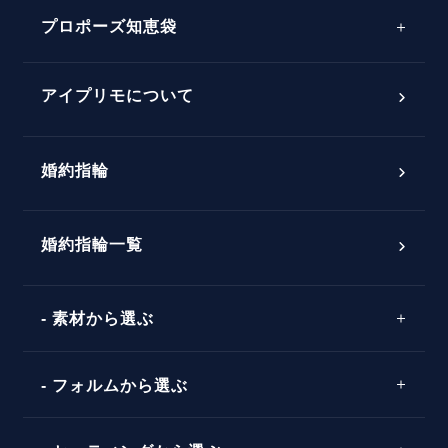
プロポーズサポートの流れ
プロポーズ知恵袋
スペシャルプロポーズイベント
プロポーズアイテム
アイプリモについて
プロポーズ意識調査結果一覧
婚約指輪
婚約指輪選び方ガイド
おすすめの婚約指輪
ダイヤモンドの品質とは？
®
パーフェクトプロポーズリング
婚約指輪一覧
素材から選ぶ
プロポーズの方法
プロポーズシチュエーション診断
プラチナ
タイミング
フォルムから選ぶ
婚約指輪マッチング診断
イエローゴールド
プレゼント
プロポーズプラン検索
ストレートライン