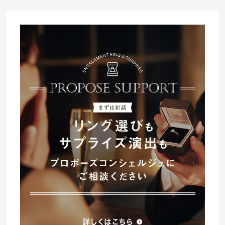
プレゼント
プロポーズプラン検索
I-PRIMO公式オンラインショップ
場所
言葉
Follow us on
エピソード