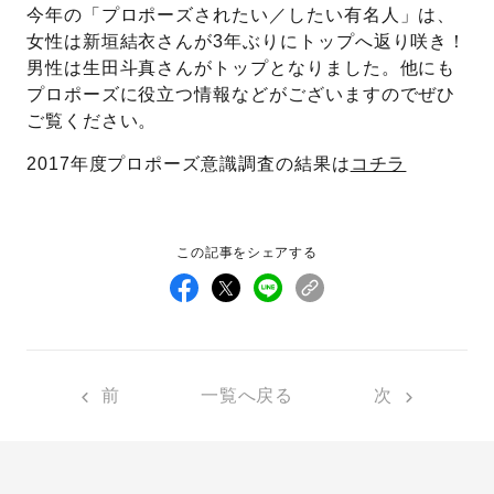
今年の「プロポーズされたい／したい有名人」は、
女性は新垣結衣さんが3年ぶりにトップへ返り咲き！
先輩の体験談
男性は生田斗真さんがトップとなりました。他にも
プロポーズサポートの流れ
プロポーズに役立つ情報などがございますのでぜひ
ご覧ください。
プロポーズ知恵袋
スペシャルプロポーズイベント
2017年度プロポーズ意識調査の結果は
コチラ
プロポーズアイテム
アイプリモについて
プロポーズ意識調査結果一覧
この記事をシェアする
ニュース
婚約指輪選び方ガイド
おすすめの婚約指輪
ダイヤモンドの品質とは？
®
パーフェクトプロポーズリング
婚約指輪のご購入と
プロポーズのご相談
前
一覧へ戻る
次
プロポーズの方法
プロポーズシチュエーション診断
I-PRIMO公式サイト
タイミング
婚約指輪マッチング診断