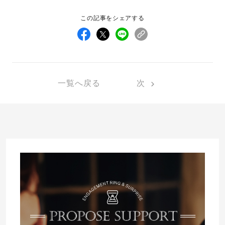
この記事をシェアする
先輩の体験談
プロポーズサポートの流れ
プロポーズ知恵袋
スペシャルプロポーズイベント
一覧へ戻る
次
プロポーズアイテム
アイプリモについて
プロポーズ意識調査結果一覧
ニュース
婚約指輪選び方ガイド
おすすめの婚約指輪
ダイヤモンドの品質とは？
®
パーフェクトプロポーズリング
婚約指輪のご購入と
プロポーズのご相談
プロポーズの方法
プロポーズシチュエーション診断
I-PRIMO公式サイト
タイミング
婚約指輪マッチング診断