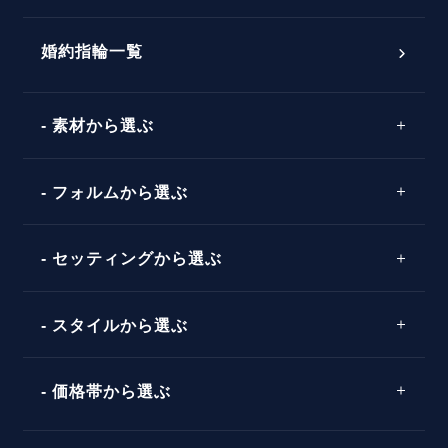
おすすめの婚約指輪
ダイヤモンドの品質とは？
®
パーフェクトプロポーズリング
婚約指輪一覧
素材から選ぶ
プロポーズの方法
プロポーズシチュエーション診断
プラチナ
タイミング
フォルムから選ぶ
婚約指輪マッチング診断
イエローゴールド
プレゼント
プロポーズプラン検索
ストレートライン
セッティングから選ぶ
ピンクゴールド
場所
ウェーブライン
ソリテール
コンビネーション
スタイルから選ぶ
言葉
V字ライン
ワンサイドメレ
エピソード
シンプル
価格帯から選ぶ
ダブルサイドメレ
フェミニン
50万円台～