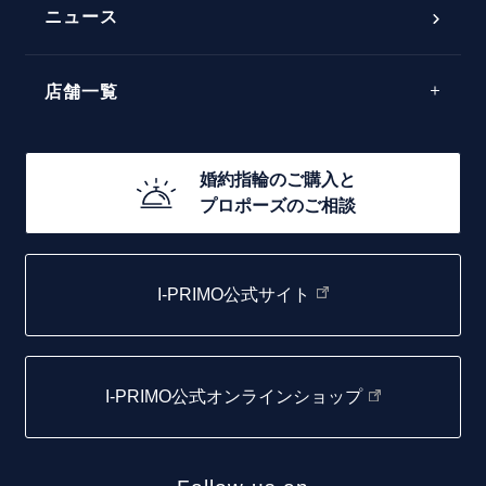
ラインメレ
ニュース
モード
40万円台～
エレガント
店舗一覧
30万円台～
ゴージャス
20万円台～
店舗一覧
婚約指輪のご購入と
10万円台～
プロポーズのご相談
札幌店
函館店
I-PRIMO公式サイト
取扱店)エヴァンスブライダル 旭川本店
仙台店
I-PRIMO公式オンラインショップ
青森店
弘前パークホテル店