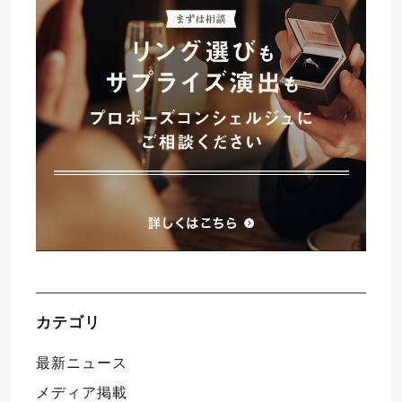
プレゼント
プロポーズプラン検索
I-PRIMO公式オンラインショップ
場所
言葉
Follow us on
エピソード
カテゴリ
最新ニュース
メディア掲載