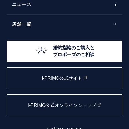
ラインメレ
ニュース
モード
40万円台～
エレガント
店舗一覧
30万円台～
ゴージャス
20万円台～
店舗一覧
婚約指輪のご購入と
10万円台～
プロポーズのご相談
札幌店
函館店
I-PRIMO公式サイト
取扱店)エヴァンスブライダル 旭川本店
仙台店
I-PRIMO公式オンラインショップ
青森店
弘前パークホテル店