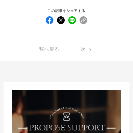
この記事をシェアする
先輩の体験談
プロポーズサポートの流れ
プロポーズ知恵袋
スペシャルプロポーズイベント
一覧へ戻る
次
プロポーズアイテム
アイプリモについて
プロポーズ意識調査結果一覧
ニュース
婚約指輪選び方ガイド
おすすめの婚約指輪
ダイヤモンドの品質とは？
®
パーフェクトプロポーズリング
婚約指輪のご購入と
プロポーズのご相談
プロポーズの方法
プロポーズシチュエーション診断
I-PRIMO公式サイト
タイミング
婚約指輪マッチング診断