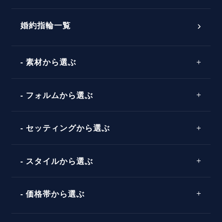
おすすめの婚約指輪
ダイヤモンドの品質とは？
®
パーフェクトプロポーズリング
婚約指輪一覧
素材から選ぶ
プロポーズの方法
プロポーズシチュエーション診断
プラチナ
タイミング
フォルムから選ぶ
婚約指輪マッチング診断
イエローゴールド
プレゼント
プロポーズプラン検索
ストレートライン
セッティングから選ぶ
ピンクゴールド
場所
ウェーブライン
ソリテール
コンビネーション
スタイルから選ぶ
言葉
V字ライン
ワンサイドメレ
エピソード
シンプル
価格帯から選ぶ
ダブルサイドメレ
フェミニン
50万円台～