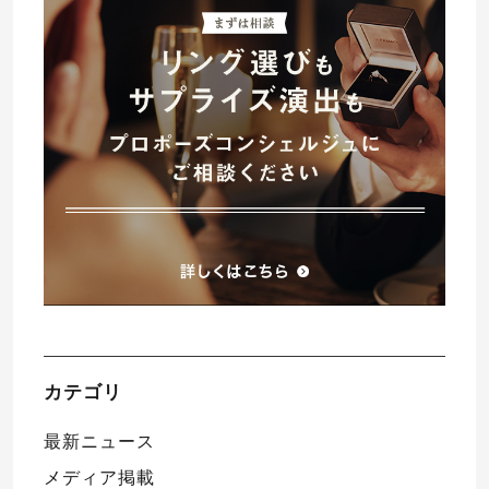
プレゼント
プロポーズプラン検索
I-PRIMO公式オンラインショップ
場所
言葉
Follow us on
エピソード
カテゴリ
最新ニュース
メディア掲載