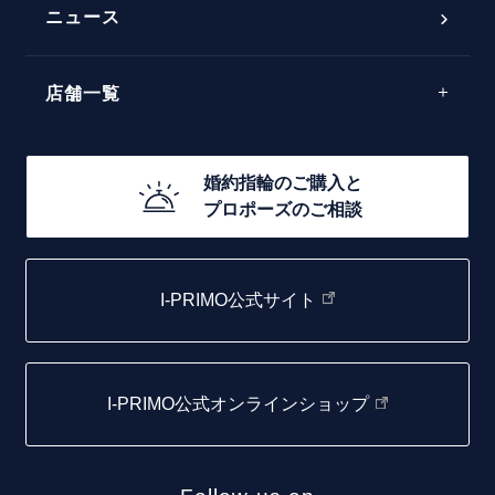
ラインメレ
ニュース
モード
40万円台～
エレガント
店舗一覧
30万円台～
ゴージャス
20万円台～
店舗一覧
婚約指輪のご購入と
10万円台～
プロポーズのご相談
札幌店
函館店
I-PRIMO公式サイト
取扱店)エヴァンスブライダル 旭川本店
仙台店
I-PRIMO公式オンラインショップ
青森店
弘前パークホテル店