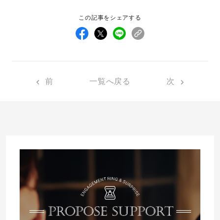
この記事をシェアする
先輩の体験談
プロポーズサポートの流れ
プロポーズ知恵袋
スペシャルプロポーズイベント
前
一覧へ戻る
次
プロポーズアイテム
アイプリモについて
プロポーズ意識調査結果一覧
ニュース
婚約指輪選び方ガイド
おすすめの婚約指輪
ダイヤモンドの品質とは？
®
パーフェクトプロポーズリング
婚約指輪のご購入と
プロポーズのご相談
プロポーズの方法
プロポーズシチュエーション診断
I-PRIMO公式サイト
タイミング
婚約指輪マッチング診断