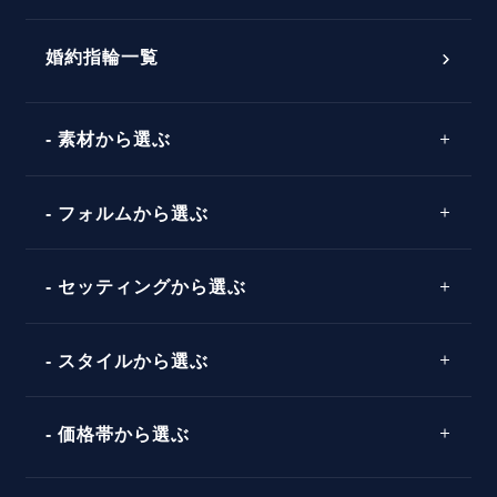
おすすめの婚約指輪
ダイヤモンドの品質とは？
®
パーフェクトプロポーズリング
婚約指輪一覧
素材から選ぶ
プロポーズの方法
プロポーズシチュエーション診断
プラチナ
タイミング
フォルムから選ぶ
婚約指輪マッチング診断
イエローゴールド
プレゼント
プロポーズプラン検索
ストレートライン
セッティングから選ぶ
ピンクゴールド
場所
ウェーブライン
ソリテール
コンビネーション
スタイルから選ぶ
言葉
V字ライン
ワンサイドメレ
エピソード
シンプル
価格帯から選ぶ
ダブルサイドメレ
フェミニン
50万円台～