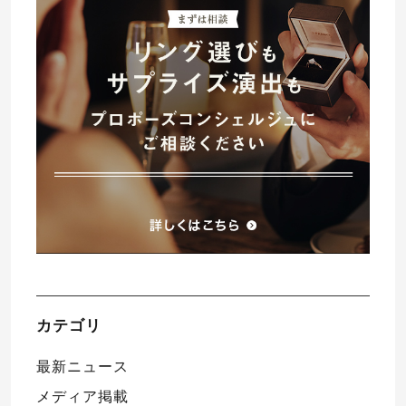
プレゼント
プロポーズプラン検索
I-PRIMO公式オンラインショップ
場所
言葉
Follow us on
エピソード
カテゴリ
最新ニュース
メディア掲載