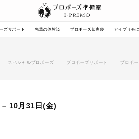
ーズサポート
先輩の体験談
プロポーズ知恵袋
アイプリモ
プロポーズ知恵袋
ー
ピックアップ
スペシャルプロポーズ
プロポーズサポート
プロポー
プロポーズ意識調査結果一覧
婚約指輪選び方ガイド
ント
ダイヤモンドの品質とは？
コラム
プロポーズの方法
タイミング
プレゼント
場所
言葉
エピソード
 – 10月31日(金)
アイプリモについて
ニュース