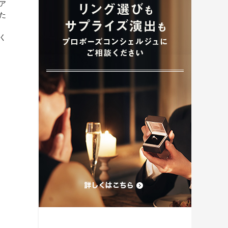
、ア
プロポーズプラン検索
た
く