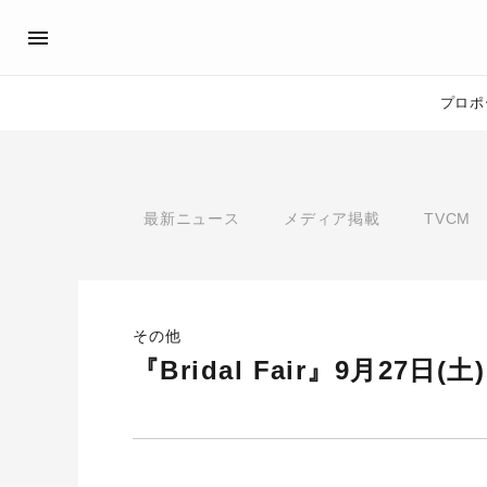
プロポ
プロポーズサポート
先輩の体験談
アイプリモ公式アンバサダ
プロポーズ
最新ニュース
メディア掲載
TVCM
プロポーズサポートの流れ
私のプロポーズストーリー
スペシャルプロポーズイベント
スペシャルプロポーズイベ
プロポーズアイテム
プロポーズサポート
婚約指輪
その他
おすすめの婚約指輪
®
パーフェクトプロポーズリング
『Bridal Fair』9月27日(土)