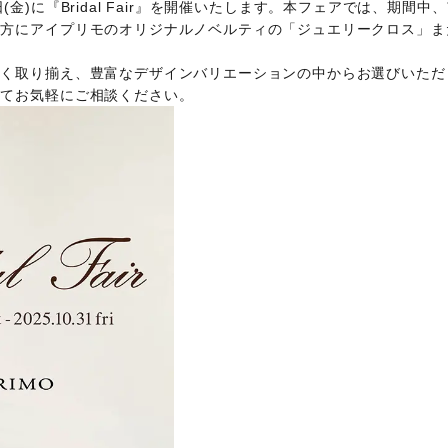
1日(金)に『Bridal Fair』を開催いたします。本フェアでは、期間中
の方にアイプリモのオリジナルノベルティの「ジュエリークロス」ま
Follow us on
インショップ
多く取り揃え、豊富なデザインバリエーションの中からお選びいただ
にてお気軽にご相談ください。