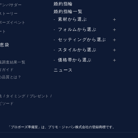
婚約指輪
アンバサダー
婚約指輪一覧
ストーリー
素材から選ぶ
ポーズイベント
プラチナ
フォルムから選ぶ
ート
イエローゴールド
ストレートライン
セッティングから選ぶ
ピンクゴールド
恵袋
ウェーブライン
ソリテール
スタイルから選ぶ
コンビネーション
V字ライン
ワンサイドメレ
シンプル
価格帯から選ぶ
識調査結果一覧
ダブルサイドメレ
フェミニン
方ガイド
50万円台～
ニュース
ラインメレ
モード
の品質とは？
40万円台～
エレガント
30万円台～
ゴージャス
20万円台～
法
タイミング
プレゼント
10万円台～
ピソード
「プロポーズ準備室」は、プリモ・ジャパン株式会社の登録商標です。