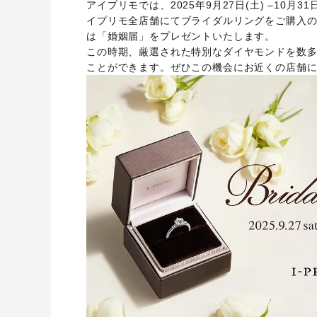
アイプリモでは、2025年9月27日(土) –10月3
イプリモ全店舗にてブライダルリングをご購入
I-PRIMO公式サイト
婚約指輪のご購入と
は「婚姻届」をプレゼントいたします。
プロポーズのご相談
I-PRIMO公式オンラ
この時期、厳選された特別なダイヤモンドを数
ことができます。ぜひこの機会にお近くの店舗