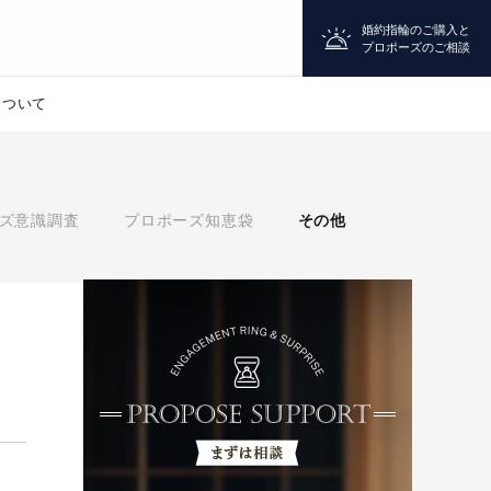
婚約指輪のご購入と
プロポーズのご相談
について
プロポーズ
ズ意識調査
プロポーズ知恵袋
その他
シチュエーション診断
婚約指輪
マッチング診断