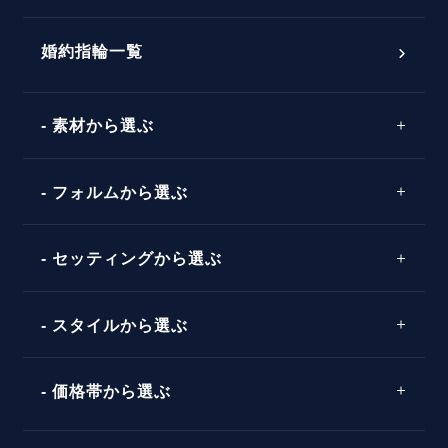
おすすめの婚約指輪
ダイヤモンドの品質とは？
®
パーフェクトプロポーズリング
婚約指輪一覧
素材から選ぶ
プロポーズの方法
プロポーズシチュエーション診断
プラチナ
タイミング
フォルムから選ぶ
婚約指輪マッチング診断
イエローゴールド
プレゼント
プロポーズプラン検索
ストレートライン
セッティングから選ぶ
ピンクゴールド
場所
ウェーブライン
ソリテール
コンビネーション
スタイルから選ぶ
言葉
V字ライン
ワンサイドメレ
エピソード
シンプル
価格帯から選ぶ
ダブルサイドメレ
フェミニン
50万円台～