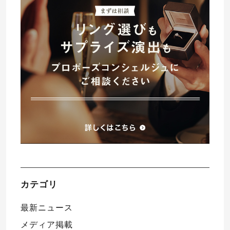
プレゼント
プロポーズプラン検索
I-PRIMO公式オンラインショップ
場所
言葉
Follow us on
エピソード
カテゴリ
最新ニュース
メディア掲載