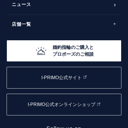
ラインメレ
ニュース
モード
40万円台～
エレガント
店舗一覧
30万円台～
ゴージャス
20万円台～
店舗一覧
婚約指輪のご購入と
10万円台～
プロポーズのご相談
札幌店
函館店
I-PRIMO公式サイト
取扱店)エヴァンスブライダル 旭川本店
仙台店
I-PRIMO公式オンラインショップ
青森店
弘前パークホテル店