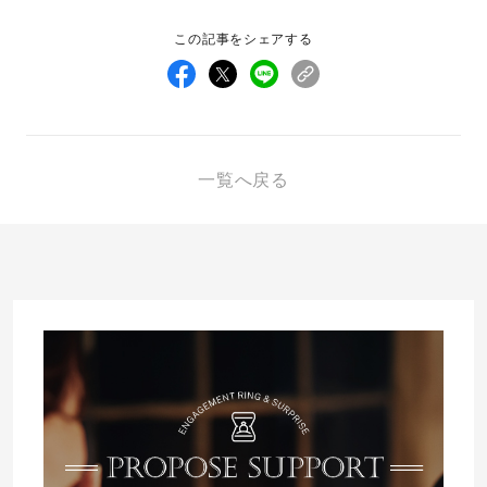
この記事をシェアする
先輩の体験談
プロポーズサポートの流れ
プロポーズ知恵袋
スペシャルプロポーズイベント
一覧へ戻る
プロポーズアイテム
アイプリモについて
プロポーズ意識調査結果一覧
ニュース
婚約指輪選び方ガイド
おすすめの婚約指輪
ダイヤモンドの品質とは？
®
パーフェクトプロポーズリング
婚約指輪のご購入と
プロポーズのご相談
プロポーズの方法
プロポーズシチュエーション診断
I-PRIMO公式サイト
タイミング
婚約指輪マッチング診断