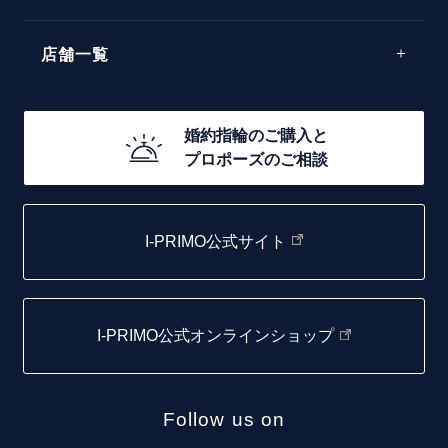
40万円台～
エレガント
店舗一覧
30万円台～
ゴージャス
20万円台～
店舗一覧
婚約指輪のご購入と
10万円台～
プロポーズのご相談
札幌店
函館店
I-PRIMO公式サイト
取扱店)エヴァンスブライダル 旭川本店
仙台店
I-PRIMO公式オンラインショップ
青森店
弘前パークホテル店
Follow us on
秋田店