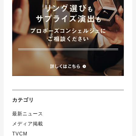
プレゼント
プロポーズプラン検索
I-PRIMO公式オンラインショップ
場所
言葉
Follow us on
エピソード
カテゴリ
最新ニュース
メディア掲載
TVCM