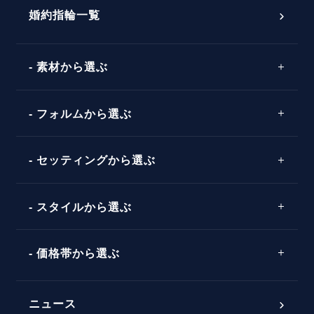
ダイヤモンドの品質とは？
®
パーフェクトプロポーズリング
婚約指輪一覧
素材から選ぶ
プロポーズの方法
プロポーズシチュエーション診断
プラチナ
タイミング
フォルムから選ぶ
婚約指輪マッチング診断
イエローゴールド
プレゼント
プロポーズプラン検索
ストレートライン
セッティングから選ぶ
ピンクゴールド
場所
ウェーブライン
ソリテール
コンビネーション
スタイルから選ぶ
言葉
V字ライン
ワンサイドメレ
エピソード
シンプル
価格帯から選ぶ
ダブルサイドメレ
フェミニン
50万円台～
ラインメレ
ニュース
モード