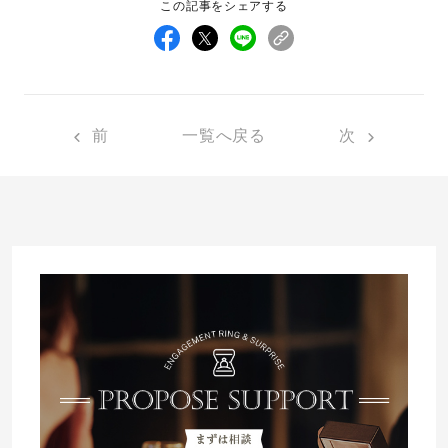
この記事をシェアする
先輩の体験談
プロポーズサポートの流れ
プロポーズ知恵袋
スペシャルプロポーズイベント
前
一覧へ戻る
次
プロポーズアイテム
アイプリモについて
プロポーズ意識調査結果一覧
ニュース
婚約指輪選び方ガイド
おすすめの婚約指輪
ダイヤモンドの品質とは？
®
パーフェクトプロポーズリング
婚約指輪のご購入と
プロポーズのご相談
プロポーズの方法
プロポーズシチュエーション診断
I-PRIMO公式サイト
タイミング
婚約指輪マッチング診断