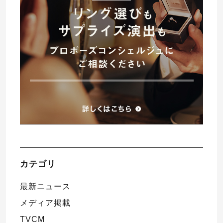
プレゼント
プロポーズプラン検索
I-PRIMO公式オンラインショップ
場所
言葉
Follow us on
エピソード
カテゴリ
最新ニュース
メディア掲載
TVCM