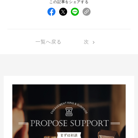
この記事をシェアする
先輩の体験談
プロポーズサポートの流れ
プロポーズ知恵袋
スペシャルプロポーズイベント
一覧へ戻る
次
プロポーズアイテム
アイプリモについて
プロポーズ意識調査結果一覧
ニュース
婚約指輪選び方ガイド
おすすめの婚約指輪
ダイヤモンドの品質とは？
®
パーフェクトプロポーズリング
婚約指輪のご購入と
プロポーズのご相談
プロポーズの方法
プロポーズシチュエーション診断
I-PRIMO公式サイト
タイミング
婚約指輪マッチング診断