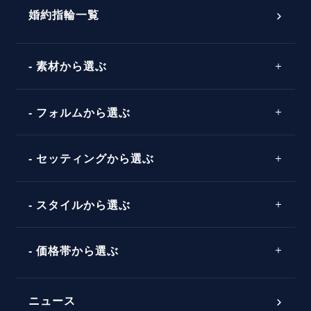
ダイヤモンドの品質とは？
®
パーフェクトプロポーズリング
婚約指輪一覧
素材から選ぶ
プロポーズの方法
プロポーズシチュエーション診断
プラチナ
タイミング
フォルムから選ぶ
婚約指輪マッチング診断
イエローゴールド
プレゼント
プロポーズプラン検索
ストレートライン
セッティングから選ぶ
ピンクゴールド
場所
ウェーブライン
ソリテール
コンビネーション
スタイルから選ぶ
言葉
V字ライン
ワンサイドメレ
エピソード
シンプル
価格帯から選ぶ
ダブルサイドメレ
フェミニン
50万円台～
ラインメレ
ニュース
モード