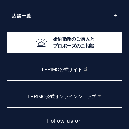
40万円台～
エレガント
店舗一覧
30万円台～
ゴージャス
20万円台～
店舗一覧
婚約指輪のご購入と
10万円台～
プロポーズのご相談
札幌店
函館店
I-PRIMO公式サイト
取扱店)エヴァンスブライダル 旭川本店
仙台店
I-PRIMO公式オンラインショップ
青森店
弘前パークホテル店
Follow us on
秋田店