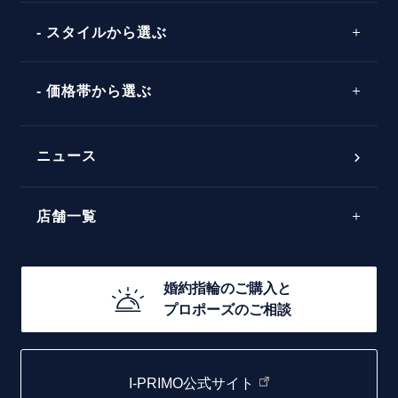
ウェーブライン
ソリテール
コンビネーション
スタイルから選ぶ
言葉
V字ライン
ワンサイドメレ
エピソード
シンプル
価格帯から選ぶ
ダブルサイドメレ
フェミニン
50万円台～
ラインメレ
ニュース
モード
40万円台～
エレガント
店舗一覧
30万円台～
ゴージャス
20万円台～
店舗一覧
婚約指輪のご購入と
10万円台～
プロポーズのご相談
札幌店
函館店
I-PRIMO公式サイト
取扱店)エヴァンスブライダル 旭川本店