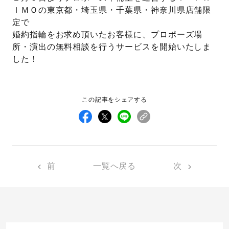
ＩＭＯの東京都・埼玉県・千葉県・神奈川県店舗限
定で
先輩の体験談
婚約指輪をお求め頂いたお客様に、プロポーズ場
プロポーズサポートの流れ
所・演出の無料相談を行うサービスを開始いたしま
プロポーズ知恵袋
した！
スペシャルプロポーズイベント
プロポーズアイテム
アイプリモについて
この記事をシェアする
プロポーズ意識調査結果一覧
ニュース
婚約指輪選び方ガイド
おすすめの婚約指輪
ダイヤモンドの品質とは？
®
パーフェクトプロポーズリング
前
一覧へ戻る
次
婚約指輪のご購入と
プロポーズのご相談
プロポーズの方法
プロポーズシチュエーション診断
I-PRIMO公式サイト
タイミング
婚約指輪マッチング診断