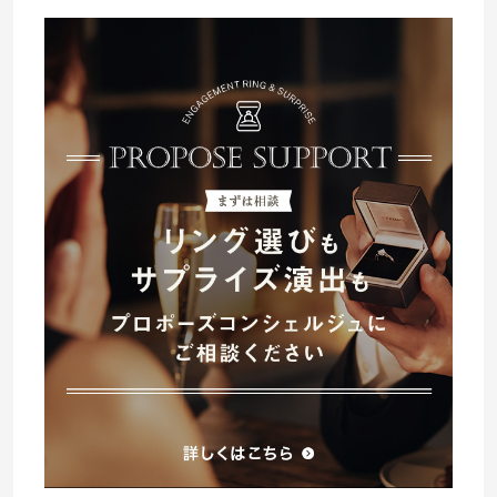
プレゼント
プロポーズプラン検索
I-PRIMO公式オンラインショップ
場所
言葉
Follow us on
エピソード