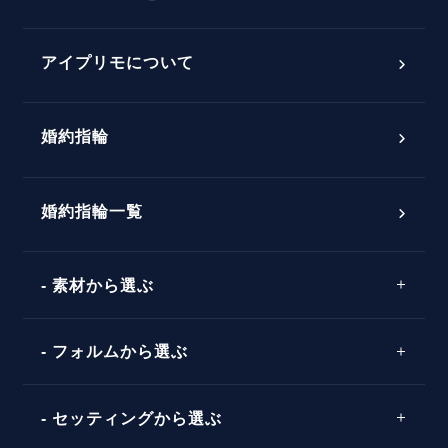
スペシャルプロポーズイベント
プロポーズアイテム
アイプリモについて
プロポーズ意識調査結果一覧
婚約指輪
婚約指輪選び方ガイド
おすすめの婚約指輪
ダイヤモンドの品質とは？
®
パーフェクトプロポーズリング
婚約指輪一覧
素材から選ぶ
プロポーズの方法
プロポーズシチュエーション診断
プラチナ
タイミング
フォルムから選ぶ
婚約指輪マッチング診断
イエローゴールド
プレゼント
プロポーズプラン検索
ストレートライン
セッティングから選ぶ
ピンクゴールド
場所