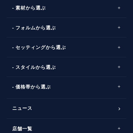
素材から選ぶ
プロポーズの方法
プロポーズシチュエーション診断
プラチナ
タイミング
フォルムから選ぶ
婚約指輪マッチング診断
イエローゴールド
プレゼント
プロポーズプラン検索
ストレートライン
セッティングから選ぶ
ピンクゴールド
場所
ウェーブライン
ソリテール
コンビネーション
スタイルから選ぶ
言葉
V字ライン
ワンサイドメレ
エピソード
シンプル
価格帯から選ぶ
ダブルサイドメレ
フェミニン
50万円台～
ラインメレ
ニュース
モード
40万円台～
エレガント
店舗一覧
30万円台～