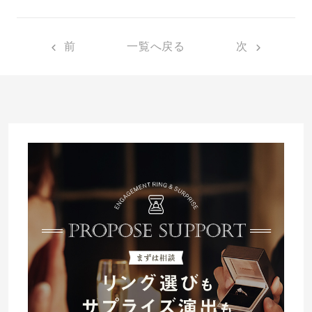
プレゼント
プロポーズプラン検索
前
一覧へ戻る
次
I-PRIMO公式オンラインショップ
場所
言葉
Follow us on
エピソード