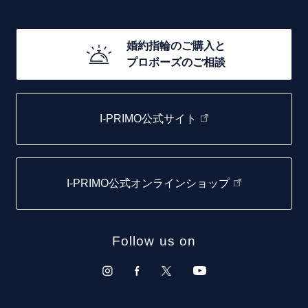
ゴージャス
20万円台～
店舗一覧
婚約指輪のご購入と
10万円台～
プロポーズのご相談
札幌店
函館店
I-PRIMO公式サイト
取扱店)エヴァンスブライダル 旭川本店
仙台店
I-PRIMO公式オンラインショップ
青森店
弘前パークホテル店
Follow us on
秋田店
盛岡大通店
山形店