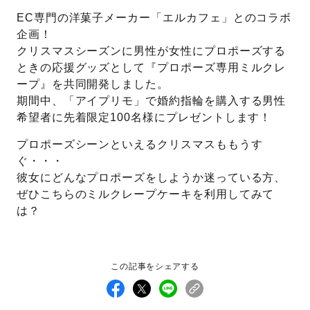
EC専門の洋菓子メーカー「エルカフェ」とのコラボ
先輩の体験談
企画！
クリスマスシーズンに男性が女性にプロポーズする
プロポーズサポートの流れ
ときの応援グッズとして『プロポーズ専用ミルクレ
プロポーズ知恵袋
ープ』を共同開発しました。
スペシャルプロポーズイベント
期間中、「アイプリモ」で婚約指輪を購入する男性
希望者に先着限定100名様にプレゼントします！
プロポーズアイテム
アイプリモについて
プロポーズシーンといえるクリスマスももうす
プロポーズ意識調査結果一覧
ぐ・・・
ニュース
彼女にどんなプロポーズをしようか迷っている方、
婚約指輪選び方ガイド
おすすめの婚約指輪
ぜひこちらのミルクレープケーキを利用してみて
は？
ダイヤモンドの品質とは？
®
パーフェクトプロポーズリング
婚約指輪のご購入と
プロポーズのご相談
この記事をシェアする
プロポーズの方法
プロポーズシチュエーション診断
I-PRIMO公式サイト
タイミング
婚約指輪マッチング診断