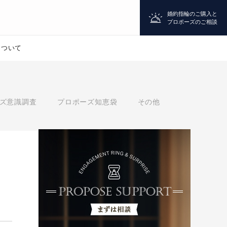
婚約指輪のご購入と
プロポーズのご相談
について
プロポーズ
ズ意識調査
プロポーズ知恵袋
その他
シチュエーション診断
婚約指輪
を
マッチング診断