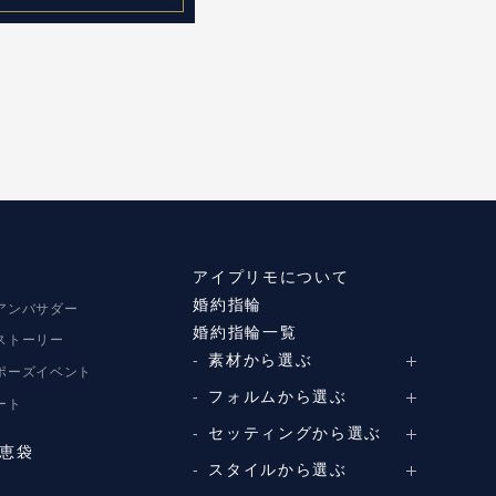
アイプリモについて
婚約指輪
アンバサダー
婚約指輪一覧
ストーリー
素材から選ぶ
ポーズイベント
プラチナ
フォルムから選ぶ
ート
イエローゴールド
ストレートライン
セッティングから選ぶ
ピンクゴールド
恵袋
ウェーブライン
ソリテール
スタイルから選ぶ
コンビネーション
V字ライン
ワンサイドメレ