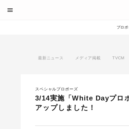
プロポ
プロポーズサポート
先輩の体験談
アイプリモ公式アンバサダ
プロポーズ
最新ニュース
メディア掲載
TVCM
プロポーズサポートの流れ
私のプロポーズストーリー
スペシャルプロポーズイベント
スペシャルプロポーズイベ
プロポーズアイテム
プロポーズサポート
婚約指輪
スペシャルプロポーズ
おすすめの婚約指輪
®
パーフェクトプロポーズリング
3/14実施「White Da
アップしました！