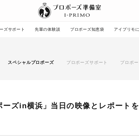
ーズサポート
先輩の体験談
プロポーズ知恵袋
アイプリモ
プロポーズ知恵袋
ー
ピックアップ
スペシャルプロポーズ
プロポーズサポート
プロポー
プロポーズ意識調査結果一覧
婚約指輪選び方ガイド
ント
ダイヤモンドの品質とは？
コラム
プロポーズの方法
タイミング
プレゼント
場所
言葉
エピソード
yプロポーズin横浜」当日の映像とレポート
アイプリモについて
ニュース