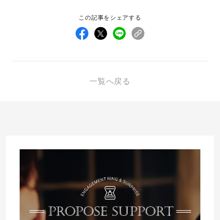
この記事をシェアする
先輩の体験談
プロポーズサポートの流れ
プロポーズ知恵袋
スペシャルプロポーズイベント
一覧へ戻る
プロポーズアイテム
アイプリモについて
プロポーズ意識調査結果一覧
ニュース
婚約指輪選び方ガイド
おすすめの婚約指輪
ダイヤモンドの品質とは？
®
パーフェクトプロポーズリング
婚約指輪のご購入と
プロポーズのご相談
プロポーズの方法
プロポーズシチュエーション診断
I-PRIMO公式サイト
タイミング
婚約指輪マッチング診断