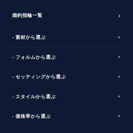
おすすめの婚約指輪
ダイヤモンドの品質とは？
®
パーフェクトプロポーズリング
婚約指輪一覧
素材から選ぶ
プロポーズの方法
プロポーズシチュエーション診断
プラチナ
タイミング
フォルムから選ぶ
婚約指輪マッチング診断
イエローゴールド
プレゼント
プロポーズプラン検索
ストレートライン
セッティングから選ぶ
ピンクゴールド
場所
ウェーブライン
ソリテール
コンビネーション
スタイルから選ぶ
言葉
V字ライン
ワンサイドメレ
エピソード
シンプル
価格帯から選ぶ
ダブルサイドメレ
フェミニン
50万円台～