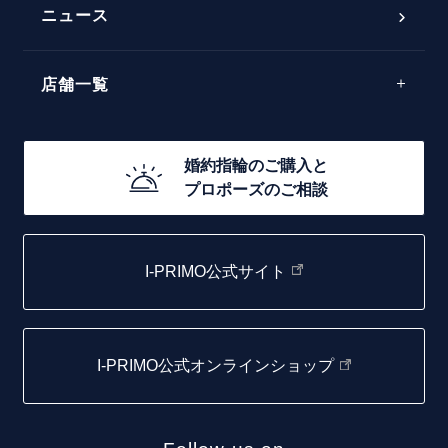
ラインメレ
ニュース
モード
40万円台～
エレガント
店舗一覧
30万円台～
ゴージャス
20万円台～
店舗一覧
婚約指輪のご購入と
10万円台～
プロポーズのご相談
札幌店
函館店
I-PRIMO公式サイト
取扱店)エヴァンスブライダル 旭川本店
仙台店
I-PRIMO公式オンラインショップ
青森店
弘前パークホテル店