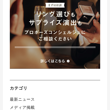
プレゼント
プロポーズプラン検索
I-PRIMO公式オンラインショップ
場所
言葉
Follow us on
エピソード
カテゴリ
最新ニュース
メディア掲載