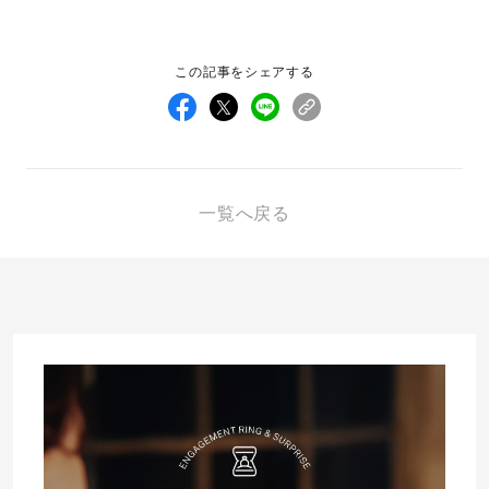
先輩の体験談
この記事をシェアする
プロポーズサポートの流れ
プロポーズ知恵袋
スペシャルプロポーズイベント
プロポーズアイテム
アイプリモについて
一覧へ戻る
プロポーズ意識調査結果一覧
ニュース
婚約指輪選び方ガイド
おすすめの婚約指輪
ダイヤモンドの品質とは？
®
パーフェクトプロポーズリング
婚約指輪のご購入と
プロポーズのご相談
プロポーズの方法
プロポーズシチュエーション診断
I-PRIMO公式サイト
タイミング
婚約指輪マッチング診断