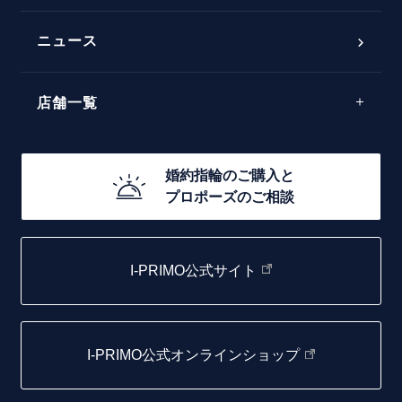
フェミニン
50万円台～
ラインメレ
ニュース
モード
40万円台～
エレガント
店舗一覧
30万円台～
ゴージャス
20万円台～
店舗一覧
婚約指輪のご購入と
10万円台～
プロポーズのご相談
札幌店
函館店
I-PRIMO公式サイト
取扱店)エヴァンスブライダル 旭川本店
仙台店
I-PRIMO公式オンラインショップ
青森店
弘前パークホテル店