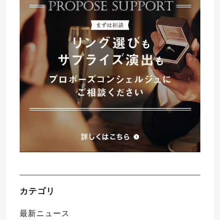
プレゼント
プロポーズプラン検索
I-PRIMO公式オンラインショップ
場所
言葉
Follow us on
エピソード
カテゴリ
最新ニュース