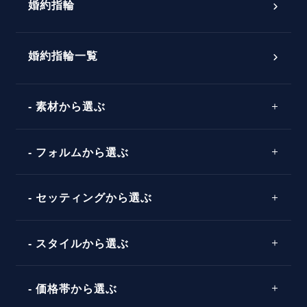
婚約指輪
婚約指輪選び方ガイド
おすすめの婚約指輪
ダイヤモンドの品質とは？
®
パーフェクトプロポーズリング
婚約指輪一覧
素材から選ぶ
プロポーズの方法
プロポーズシチュエーション診断
プラチナ
タイミング
フォルムから選ぶ
婚約指輪マッチング診断
イエローゴールド
プレゼント
プロポーズプラン検索
ストレートライン
セッティングから選ぶ
ピンクゴールド
場所
ウェーブライン
ソリテール
コンビネーション
スタイルから選ぶ
言葉
V字ライン
ワンサイドメレ
エピソード
シンプル
価格帯から選ぶ
ダブルサイドメレ