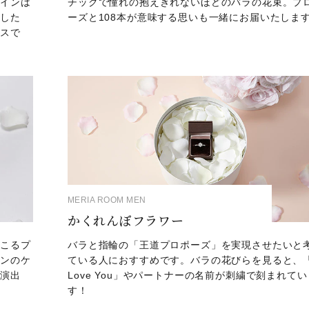
ザインは
チックで憧れの抱えきれないほどのバラの花束。プ
消した
ーズと108本が意味する思いも一緒にお届いたしま
ビスで
MERIA ROOM MEN
かくれんぼフラワー
のこるプ
バラと指輪の「王道プロポーズ」を実現させたいと
インのケ
ている人におすすめです。バラの花びらを見ると、「
な演出
Love You」やパートナーの名前が刺繍で刻まれてい
！
す！