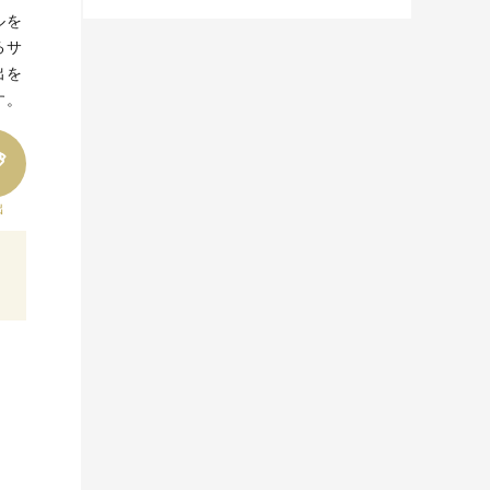
ルを
るサ
出を
す。
出