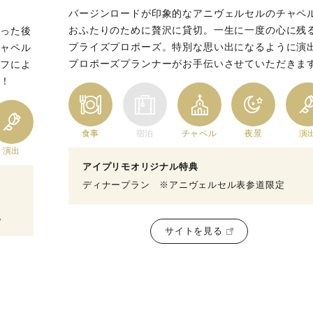
バージンロードが印象的なアニヴェルセルのチャペ
おふたりのために贅沢に貸切。一生に一度の心に残
がった後
プライズプロポーズ。特別な思い出になるように演
チャペル
プロポーズプランナーがお手伝いさせていただきま
ッフによ
実！
食事
宿泊
チャペル
夜景
演
演出
アイプリモオリジナル特典
ディナープラン ※アニヴェルセル表参道限定
。
サイトを見る