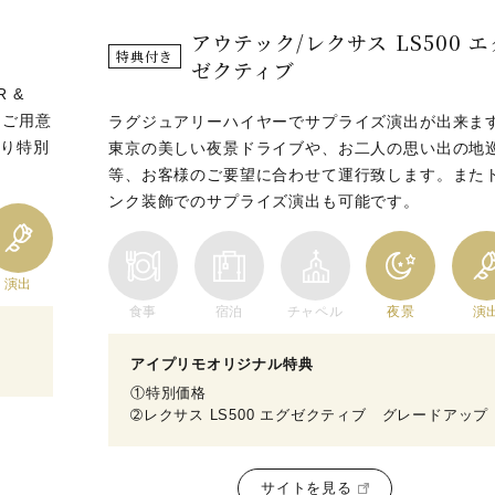
アウテック/レクサス LS500 エ
特典付き
ゼクティブ
 &
をご用意
ラグジュアリーハイヤーでサプライズ演出が出来ま
より特別
東京の美しい夜景ドライブや、お二人の思い出の地
等、お客様のご要望に合わせて運行致します。また
ンク装飾でのサプライズ演出も可能です。
演出
食事
宿泊
チャペル
夜景
演
アイプリモオリジナル特典
①特別価格
➁レクサス LS500 エグゼクティブ グレードアップ
サイトを見る