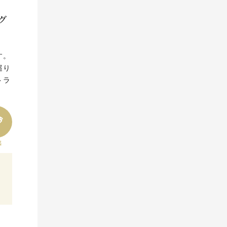
グ
す。
巡り
トラ
出