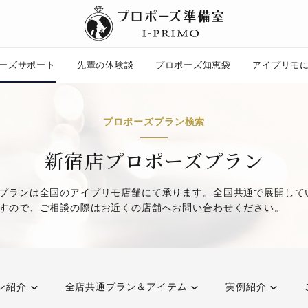
ーズサポート
先輩の体験談
プロポーズ知恵袋
アイプリモ
プロポーズ知恵袋
プロポーズプラン検索
ー
ピックアップ
プロポーズ意識調査結果一覧
新宿店プロポーズプラン
婚約指輪選び方ガイド
ント
ダイヤモンドの品質とは？
プランは全国のアイプリモ店舗にて承ります。全国共通で展開して
コラム
すので、ご相談の際はお近くの店舗へお問い合わせください。
プロポーズの方法
タイミング
プレゼント
場所
言葉
エピソード
アイプリモについて
ニュース
ン紹介
全店共通プラン＆アイテム
実例紹介