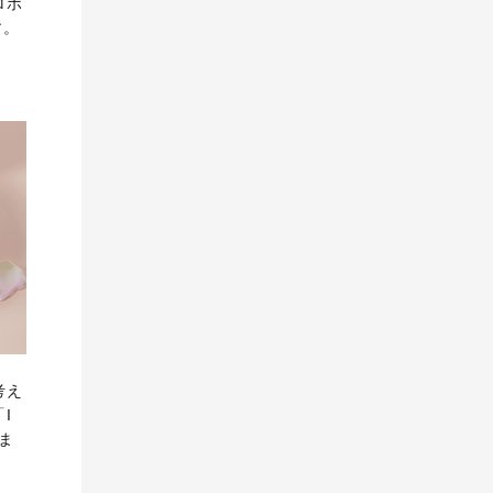
ロポ
す。
考え
I
ま