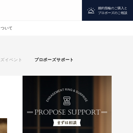
婚約指輪のご購入と
プロポーズのご相談
について
プロポーズ
ーズイベント
プロポーズサポート
シチュエーション診断
婚約指輪
マッチング診断