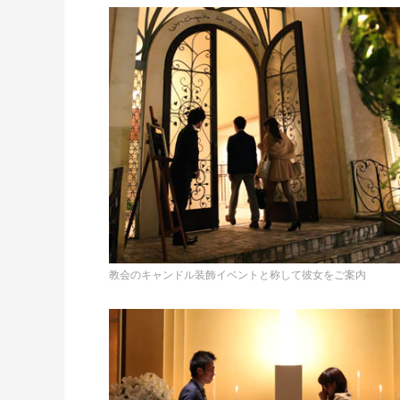
教会のキャンドル装飾イベントと称して彼女をご案内