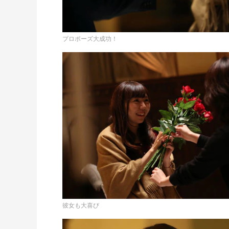
プロポーズ大成功！
彼女も大喜び