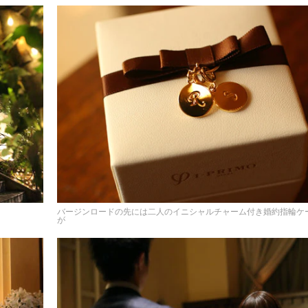
バージンロードの先には二人のイニシャルチャーム付き婚約指輪ケ
が