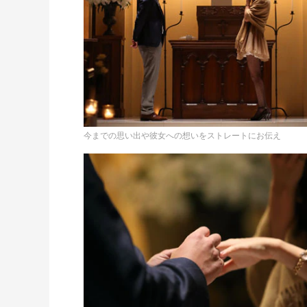
今までの思い出や彼女への想いをストレートにお伝え