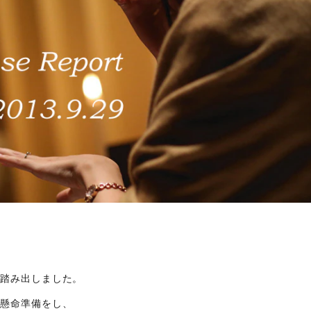
Follow us on
インショップ
を踏み出しました。
生懸命準備をし、