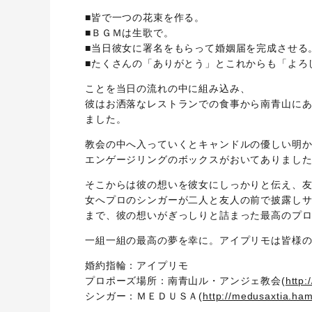
■皆で一つの花束を作る。
■ＢＧＭは生歌で。
■当日彼女に署名をもらって婚姻届を完成させる
■たくさんの「ありがとう」とこれからも「よろ
ことを当日の流れの中に組み込み、
彼はお洒落なレストランでの食事から南青山に
ました。
教会の中へ入っていくとキャンドルの優しい明
エンゲージリングのボックスがおいてありまし
そこからは彼の想いを彼女にしっかりと伝え、
女へプロのシンガーが二人と友人の前で披露し
まで、彼の想いがぎっしりと詰まった最高のプ
一組一組の最高の夢を幸に。アイプリモは皆様
婚約指輪：アイプリモ
プロポーズ場所：南青山ル・アンジェ教会(
http:
シンガー：ＭＥＤＵＳＡ(
http://medusaxtia.ham