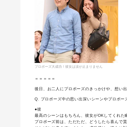
プロポーズ大成功！彼女は涙が止まりません
＝＝＝＝＝
後日、お二人にプロポーズのきっかけや、想い
Q. プロポーズ中の思い出深いシーンやプロポ
●彼
最高のシーンはもちろん、彼女がOKしてくれた
プロポーズ前は、ただただ、どうしたら喜んで