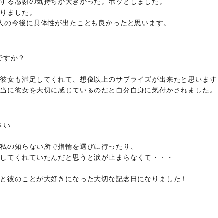
対する感謝の気持ちが大きかった。ホッとしました。
まりました。
人の今後に具体性が出たことも良かったと思います。
ですか？
。彼女も満足してくれて、想像以上のサプライズが出来たと思います
本当に彼女を大切に感じているのだと自分自身に気付かされました。
さい
、私の知らない所で指輪を選びに行ったり、
備してくれていたんだと思うと涙が止まらなくて・・・
っと彼のことが大好きになった大切な記念日になりました！