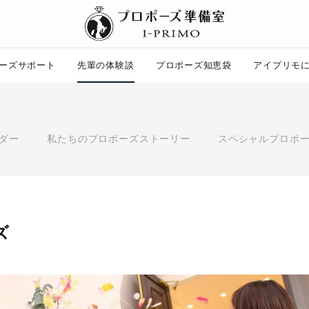
ーズサポート
先輩の体験談
プロポーズ知恵袋
アイプリモ
プロポーズ知恵袋
ー
ピックアップ
ダー
私たちのプロポーズストーリー
スペシャルプロポ
プロポーズ意識調査結果一覧
婚約指輪選び方ガイド
ント
ダイヤモンドの品質とは？
コラム
プロポーズの方法
タイミング
プレゼント
ズ
場所
言葉
エピソード
アイプリモについて
ニュース