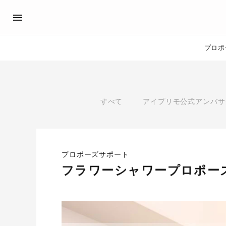
プロポ
プロポーズサポート
先輩の体験談
アイプリモ公式アンバサダ
プロポーズ
すべて
アイプリモ公式アンバサ
プロポーズサポートの流れ
私のプロポーズストーリー
スペシャルプロポーズイベント
スペシャルプロポーズイベ
プロポーズアイテム
プロポーズサポート
婚約指輪
プロポーズサポート
おすすめの婚約指輪
®
フラワーシャワープロポー
パーフェクトプロポーズリング