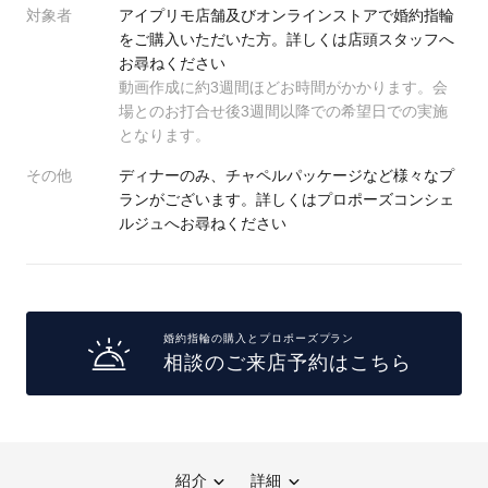
対象者
アイプリモ店舗及びオンラインストアで婚約指輪
をご購入いただいた方。詳しくは店頭スタッフへ
プレゼント
プロポーズプラン検索
お尋ねください
動画作成に約3週間ほどお時間がかかります。会
I-PRIMO公式オンラインショップ
場所
場とのお打合せ後3週間以降での希望日での実施
となります。
言葉
その他
ディナーのみ、チャペルパッケージなど様々なプ
Follow us on
エピソード
ランがございます。詳しくはプロポーズコンシェ
ルジュへお尋ねください
婚約指輪の購入とプロポーズプラン
相談のご来店予約はこちら
紹介
詳細