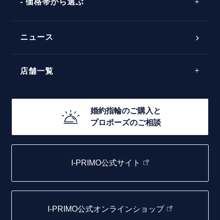
価格帯から選ぶ
ダブルサイドメレ
フェミニン
50万円台～
ラインメレ
ニュース
モード
40万円台～
エレガント
店舗一覧
30万円台～
ゴージャス
20万円台～
店舗一覧
婚約指輪のご購入と
10万円台～
プロポーズのご相談
札幌店
函館店
I-PRIMO公式サイト
取扱店)エヴァンスブライダル 旭川本店
仙台店
I-PRIMO公式オンラインショップ
青森店