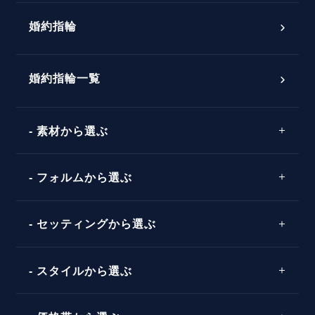
プロポーズ意識調査結果一覧
婚約指輪
婚約指輪選び方ガイド
おすすめの婚約指輪
ダイヤモンドの品質とは？
®
パーフェクトプロポーズリング
婚約指輪一覧
素材から選ぶ
プロポーズの方法
プロポーズシチュエーション診断
プラチナ
タイミング
フォルムから選ぶ
婚約指輪マッチング診断
イエローゴールド
プレゼント
プロポーズプラン検索
ストレートライン
セッティングから選ぶ
ピンクゴールド
場所
ウェーブライン
ソリテール
コンビネーション
スタイルから選ぶ
言葉
V字ライン
ワンサイドメレ
エピソード
シンプル