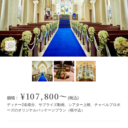
先輩の体験談
プロポーズサポートの流れ
プロポーズ知恵袋
スペシャルプロポーズイベント
プロポーズアイテム
アイプリモについて
プロポーズ意識調査結果一覧
ニュース
婚約指輪選び方ガイド
おすすめの婚約指輪
ダイヤモンドの品質とは？
®
パーフェクトプロポーズリング
¥107,800～
婚約指輪のご購入と
価格：
(税込)
プロポーズのご相談
ディナー2名様分、サプライズ動画、シアター上映、チャペルプロポ
ーズのオリジナルパッケージプラン（税サ込）
プロポーズの方法
プロポーズシチュエーション診断
I-PRIMO公式サイト
タイミング
婚約指輪マッチング診断