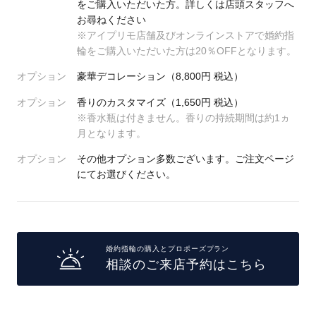
をご購入いただいた方。詳しくは店頭スタッフへ
お尋ねください
プレゼント
プロポーズプラン検索
※アイプリモ店舗及びオンラインストアで婚約指
輪をご購入いただいた方は20％OFFとなります。
I-PRIMO公式オンラインショップ
場所
オプション
豪華デコレーション（8,800円 税込）
言葉
オプション
香りのカスタマイズ（1,650円 税込）
Follow us on
※香水瓶は付きません。香りの持続期間は約1ヵ
エピソード
月となります。
オプション
その他オプション多数ございます。ご注文ページ
にてお選びください。
婚約指輪の購入とプロポーズプラン
相談のご来店予約はこちら