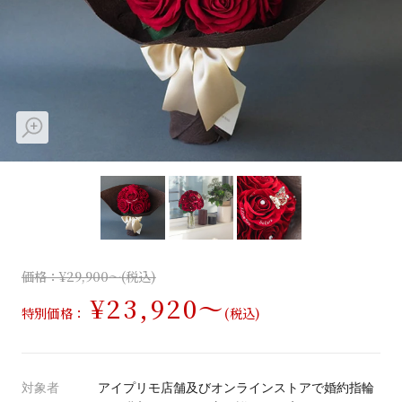
先輩の体験談
プロポーズサポートの流れ
プロポーズ知恵袋
スペシャルプロポーズイベント
プロポーズアイテム
アイプリモについて
プロポーズ意識調査結果一覧
ニュース
婚約指輪選び方ガイド
おすすめの婚約指輪
ダイヤモンドの品質とは？
価格：¥29,900～(税込)
®
パーフェクトプロポーズリング
婚約指輪のご購入と
¥23,920～
特別価格：
(税込)
プロポーズのご相談
プロポーズの方法
プロポーズシチュエーション診断
対象者
アイプリモ店舗及びオンラインストアで婚約指輪
I-PRIMO公式サイト
タイミング
婚約指輪マッチング診断