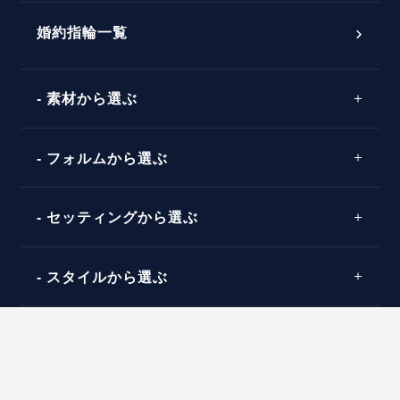
ダイヤモンドの品質とは？
®
パーフェクトプロポーズリング
婚約指輪一覧
素材から選ぶ
プロポーズの方法
プロポーズシチュエーション診断
プラチナ
タイミング
フォルムから選ぶ
婚約指輪マッチング診断
イエローゴールド
プレゼント
プロポーズプラン検索
ストレートライン
セッティングから選ぶ
ピンクゴールド
場所
ウェーブライン
ソリテール
コンビネーション
スタイルから選ぶ
言葉
V字ライン
ワンサイドメレ
エピソード
シンプル
価格帯から選ぶ
ダブルサイドメレ
フェミニン
50万円台～
ラインメレ