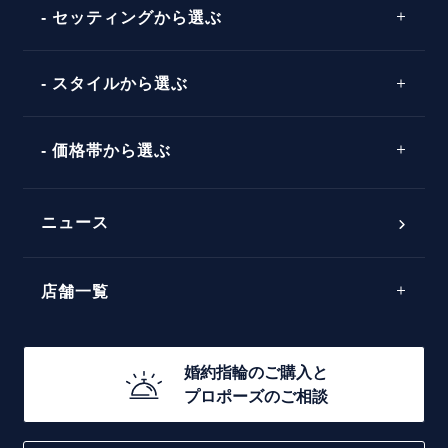
プロポーズプラン検索
ストレートライン
セッティングから選ぶ
ピンクゴールド
場所
ウェーブライン
ソリテール
コンビネーション
スタイルから選ぶ
言葉
V字ライン
ワンサイドメレ
エピソード
シンプル
価格帯から選ぶ
ダブルサイドメレ
フェミニン
50万円台～
ラインメレ
ニュース
モード
40万円台～
エレガント
店舗一覧
30万円台～
ゴージャス
20万円台～
店舗一覧
婚約指輪のご購入と
10万円台～
プロポーズのご相談
札幌店
函館店