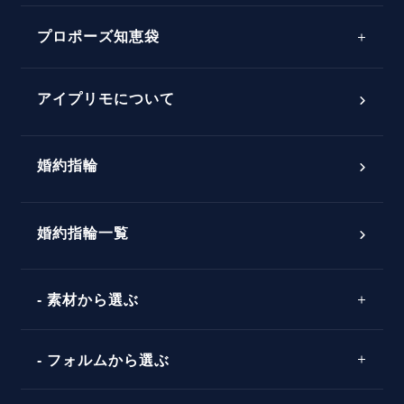
プロポーズサポートの流れ
プロポーズ知恵袋
スペシャルプロポーズイベント
プロポーズアイテム
アイプリモについて
プロポーズ意識調査結果一覧
婚約指輪
婚約指輪選び方ガイド
おすすめの婚約指輪
ダイヤモンドの品質とは？
®
パーフェクトプロポーズリング
婚約指輪一覧
素材から選ぶ
プロポーズの方法
プロポーズシチュエーション診断
プラチナ
タイミング
フォルムから選ぶ
婚約指輪マッチング診断
イエローゴールド
プレゼント