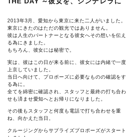
THE DAY ～彼女を、シンデレラに
先輩の体験談
2013年3月、愛知から東京に来た二人がいました。
プロポーズサポートの流れ
東京にきたのはただの観光ではありません。
プロポーズ知恵袋
彼は人生のパートナーとなる彼女へその想いを伝え
スペシャルプロポーズイベント
る為にきました。
もちろん、彼女には秘密で。
プロポーズアイテム
アイプリモについて
実は、彼はこの日が来る前に、彼女には内緒で一度
プロポーズ意識調査結果一覧
上京していました。
ニュース
当日へ向けて、プロポーズに必要なものの確認をす
婚約指輪選び方ガイド
おすすめの婚約指輪
る為に。
全てを綿密に確認され、スタッフと最終の打ち合わ
ダイヤモンドの品質とは？
®
パーフェクトプロポーズリング
せも済ませ愛知へとお帰りになりました。
婚約指輪のご購入と
プロポーズのご相談
その後もスタッフと何度も電話で打ち合わせを重
ね、向かえた当日。
プロポーズの方法
プロポーズシチュエーション診断
クルージングからサプライズプロポーズがスタート
I-PRIMO公式サイト
タイミング
婚約指輪マッチング診断