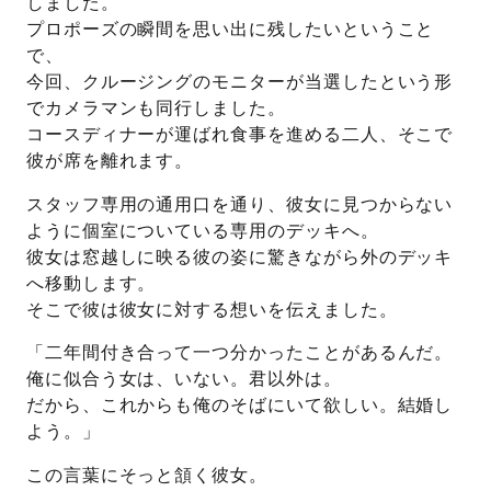
しました。
プロポーズの瞬間を思い出に残したいということ
プレゼント
プロポーズプラン検索
で、
今回、クルージングのモニターが当選したという形
I-PRIMO公式オンラインショップ
場所
でカメラマンも同行しました。
コースディナーが運ばれ食事を進める二人、そこで
言葉
彼が席を離れます。
Follow us on
エピソード
スタッフ専用の通用口を通り、彼女に見つからない
ように個室についている専用のデッキへ。
彼女は窓越しに映る彼の姿に驚きながら外のデッキ
へ移動します。
そこで彼は彼女に対する想いを伝えました。
「二年間付き合って一つ分かったことがあるんだ。
俺に似合う女は、いない。君以外は。
だから、これからも俺のそばにいて欲しい。結婚し
よう。」
この言葉にそっと頷く彼女。