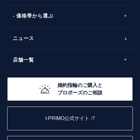
V字ライン
ワンサイドメレ
エピソード
シンプル
価格帯から選ぶ
ダブルサイドメレ
フェミニン
50万円台～
ラインメレ
ニュース
モード
40万円台～
エレガント
店舗一覧
30万円台～
ゴージャス
20万円台～
店舗一覧
婚約指輪のご購入と
10万円台～
プロポーズのご相談
札幌店
函館店
I-PRIMO公式サイト
取扱店)エヴァンスブライダル 旭川本店
仙台店