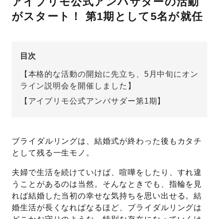
アイプリモ公式アンバサダーの活動
がスタート！ 第1期として5名が就任
先輩の体験談
プロポーズサポートの流れ
プロポーズ知恵袋
目次
スペシャルプロポーズイベント
【本格的な活動の開始に先立ち、5月中旬にオン
プロポーズアイテム
ライン説明会を開催しました】
アイプリモについて
【アイプリモ公式アンバサダー第1期】
プロポーズ意識調査結果一覧
ニュース
婚約指輪選び方ガイド
おすすめの婚約指輪
ブライダルリングは、結婚式が終わった後もカタチ
ダイヤモンドの品質とは？
®
パーフェクトプロポーズリング
として残る一生モノ。
婚約指輪のご購入と
夫婦で生活を続けていけば、喧嘩をしたり、すれ違
プロポーズのご相談
うことがあるのは当然。そんなときでも、指輪を見
プロポーズの方法
れば結婚した当初の幸せな気持ちを思い出せる。結
プロポーズシチュエーション診断
婚生活が長くなればなるほど、ブライダルリングは
I-PRIMO公式サイト
タイミング
婚約指輪マッチング診断