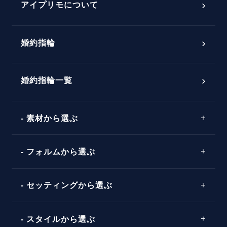
プロポーズアイテム
アイプリモについて
プロポーズ意識調査結果一覧
婚約指輪
婚約指輪選び方ガイド
おすすめの婚約指輪
ダイヤモンドの品質とは？
®
パーフェクトプロポーズリング
婚約指輪一覧
素材から選ぶ
プロポーズの方法
プロポーズシチュエーション診断
プラチナ
タイミング
フォルムから選ぶ
婚約指輪マッチング診断
イエローゴールド
プレゼント
プロポーズプラン検索
ストレートライン
セッティングから選ぶ
ピンクゴールド
場所
ウェーブライン
ソリテール
コンビネーション
スタイルから選ぶ
言葉