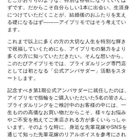
どこかお守りのような、特別な存在になっていくは
ずです。だからこそ自分らしい1本に出会い、生涯身
プレゼント
プロポーズプラン検索
につけていただくことが、結婚後のおふたりを支え
る礎になるはず———アイプリモではそう考えてい
I-PRIMO公式オンラインショップ
場所
ます。
言葉
これまで以上に多くの方の大切な人生を特別な輝き
で祝福していくためにも、アイプリモの魅力をより
Follow us on
エピソード
多くの方に知っていただきたい。そんな想いから、
このたびアイプリモでは、ブライダルリング専門店
としては初となる「公式アンバサダー」活動をスタ
ートします。
記念すべき第1期公式アンバサダーに就任したのは、
アイプリモで指輪をご購入いただいた5名の皆さん。
ブライダルリングをご検討中のお客様の中には、一
生ものの高価なお買い物だからこそ、様々なお悩み
やご不安を抱えてご来店される方が多くいらっしゃ
います。そのような時に、身近な先輩花嫁やSNSを
通じて知った先輩花嫁のリアルボイスを参考にされ