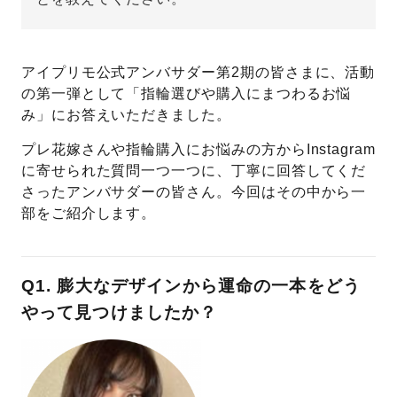
プレゼント
プロポーズプラン検索
アイプリモ公式アンバサダー第2期の皆さまに、活動
I-PRIMO公式オンラインショップ
場所
の第一弾として「指輪選びや購入にまつわるお悩
み」にお答えいただきました。
言葉
Follow us on
プレ花嫁さんや指輪購入にお悩みの方からInstagram
エピソード
に寄せられた質問一つ一つに、丁寧に回答してくだ
さったアンバサダーの皆さん。今回はその中から一
部をご紹介します。
Q1. 膨大なデザインから運命の一本をどう
やって見つけましたか？