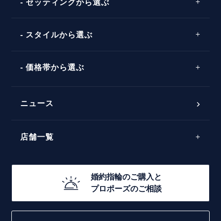
セッティングから選ぶ
ピンクゴールド
場所
ウェーブライン
ソリテール
コンビネーション
スタイルから選ぶ
言葉
V字ライン
ワンサイドメレ
エピソード
シンプル
価格帯から選ぶ
ダブルサイドメレ
フェミニン
50万円台～
ラインメレ
ニュース
モード
40万円台～
エレガント
店舗一覧
30万円台～
ゴージャス
20万円台～
店舗一覧
婚約指輪のご購入と
10万円台～
プロポーズのご相談
札幌店
函館店