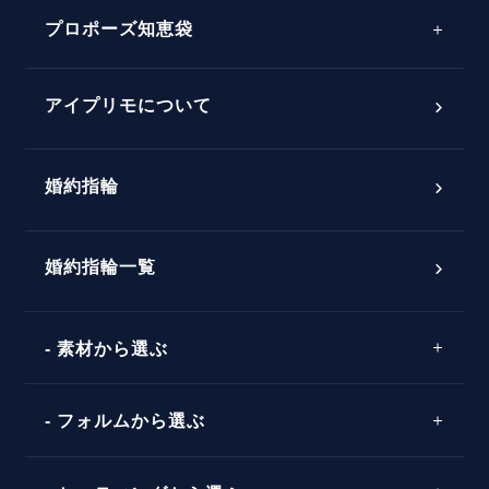
プロポーズサポートの流れ
プロポーズ知恵袋
スペシャルプロポーズイベント
プロポーズアイテム
アイプリモについて
プロポーズ意識調査結果一覧
婚約指輪
婚約指輪選び方ガイド
おすすめの婚約指輪
ダイヤモンドの品質とは？
®
パーフェクトプロポーズリング
婚約指輪一覧
素材から選ぶ
プロポーズの方法
プロポーズシチュエーション診断
プラチナ
タイミング
フォルムから選ぶ
婚約指輪マッチング診断
イエローゴールド
プレゼント
プロポーズプラン検索
ストレートライン