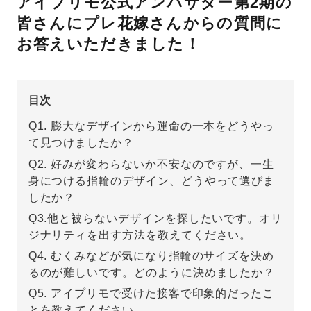
アイプリモ公式アンバサダー第2期の
皆さんにプレ花嫁さんからの質問に
先輩の体験談
お答えいただきました！
プロポーズサポートの流れ
プロポーズ知恵袋
スペシャルプロポーズイベント
目次
プロポーズアイテム
アイプリモについて
Q1. 膨大なデザインから運命の一本をどうやっ
て見つけましたか？
プロポーズ意識調査結果一覧
Q2. 好みが変わらないか不安なのですが、一生
ニュース
身につける指輪のデザイン、どうやって選びま
婚約指輪選び方ガイド
おすすめの婚約指輪
したか？
ダイヤモンドの品質とは？
®
パーフェクトプロポーズリング
Q3.他と被らないデザインを探したいです。オリ
婚約指輪のご購入と
ジナリティを出す方法を教えてください。
プロポーズのご相談
Q4. むくみなどが気になり指輪のサイズを決め
るのが難しいです。どのように決めましたか？
プロポーズの方法
プロポーズシチュエーション診断
Q5. アイプリモで受けた接客で印象的だったこ
I-PRIMO公式サイト
タイミング
とを教えてください。
婚約指輪マッチング診断