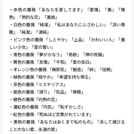
・赤色の薔薇 「あなたを愛してます」「愛情」「美」「情
熱」「熱烈な恋」「美貌」
・白色の薔薇 「純潔」「私はあなたにふさわしい」「深い尊
敬」「純潔」「清純」
・ピンク色の薔薇 「しとやか」「上品」「かわいい人」「美
しい少女」「愛の誓い」
・青色の薔薇 「夢がかなう」「奇跡」「神の祝福」
・黄色の薔薇 「友情」「平和」「愛の告白」
・オレンジ色の薔薇 「無邪気」「魅惑」「絆」「信頼」
・緑色の薔薇「穏やか」「希望を持ち得る」
・茶色の薔薇「ミステリアス」
・紫色の薔薇 「誇り」「気品」「尊敬」
・緋色の薔薇「灼熱の恋」
・濃紅色の薔薇 「内気」「恥ずかしさ」
・紅色の薔薇 「死ぬほど恋焦がれています」
・黒色の薔薇 「あなたはあくまで私のもの」「決して滅びる
ことのない愛、永遠の愛」