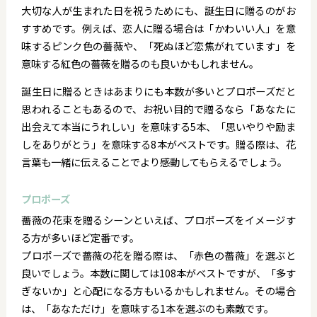
大切な人が生まれた日を祝うためにも、誕生日に贈るのがお
すすめです。例えば、恋人に贈る場合は「かわいい人」を意
味するピンク色の薔薇や、「死ぬほど恋焦がれています」を
意味する紅色の薔薇を贈るのも良いかもしれません。
誕生日に贈るときはあまりにも本数が多いとプロポーズだと
思われることもあるので、お祝い目的で贈るなら「あなたに
出会えて本当にうれしい」を意味する5本、「思いやりや励ま
しをありがとう」を意味する8本がベストです。贈る際は、花
言葉も一緒に伝えることでより感動してもらえるでしょう。
プロポーズ
薔薇の花束を贈るシーンといえば、プロポーズをイメージす
る方が多いほど定番です。
プロポーズで薔薇の花を贈る際は、「赤色の薔薇」を選ぶと
良いでしょう。本数に関しては108本がベストですが、「多す
ぎないか」と心配になる方もいるかもしれません。その場合
は、「あなただけ」を意味する1本を選ぶのも素敵です。