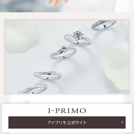
― 01
220種類以上のデザインから
アイプリモ 公式サイト
自分の理想に気づく