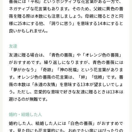
薔薇には「平和」というポジティブな花言葉がある一方で、
ネガティブな花言葉もあります。そのため、父親に黄色の薔
薇を贈る際は本数にも注意しましょう。母親に贈るときと同
様に25本にする他、「誇りに思う」を意味する14本にすると
良いかもしれません。
友達
友達に贈る場合は、「青色の薔薇」や「オレンジ色の薔薇」
がおすすめです。繰り返しになりますが、青色の薔薇には
「夢がかなう」「奇跡」「神の祝福」という花言葉がありま
す。オレンジ色の薔薇の花言葉は、「絆」「信頼」です。薔
薇の本数は「永遠の友情」を意味する13本が望ましいでしょ
う。ただし、恋愛的な意味で好きな友達に贈るときは13本は
避けるのが無難です。
婚約・結婚した人
婚約した人、結婚した人には「白色の薔薇」がおすすめで
す。見た目にも花言葉的にも、おめでたい席にはぴったりの