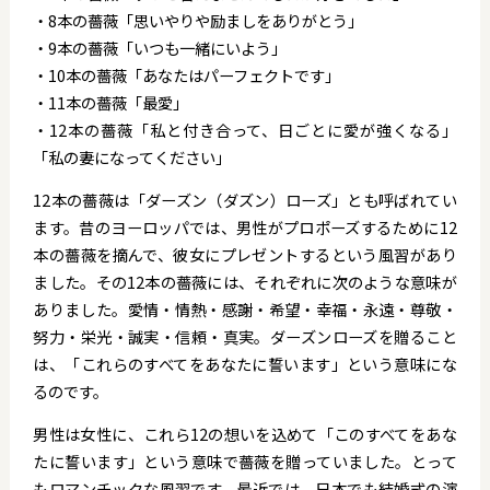
・8本の薔薇「思いやりや励ましをありがとう」
・9本の薔薇「いつも一緒にいよう」
・10本の薔薇「あなたはパーフェクトです」
・11本の薔薇「最愛」
・12本の薔薇「私と付き合って、日ごとに愛が強くなる」
「私の妻になってください」
12本の薔薇は「ダーズン（ダズン）ローズ」とも呼ばれてい
ます。昔のヨーロッパでは、男性がプロポーズするために12
本の薔薇を摘んで、彼女にプレゼントするという風習があり
ました。その12本の薔薇には、それぞれに次のような意味が
ありました。愛情・情熱・感謝・希望・幸福・永遠・尊敬・
努力・栄光・誠実・信頼・真実。ダーズンローズを贈ること
は、「これらのすべてをあなたに誓います」という意味にな
るのです。
男性は女性に、これら12の想いを込めて「このすべてをあな
たに誓います」という意味で薔薇を贈っていました。とって
もロマンチックな風習です。最近では、日本でも結婚式の演