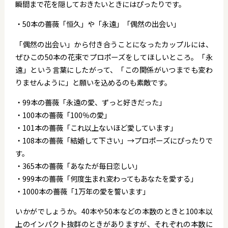
瞬間まで花を隠しておきたいときにはぴったりです。
・50本の薔薇「恒久」や「永遠」「偶然の出会い」
「偶然の出会い」から付き合うことになったカップルには、
ぜひこの50本の花束でプロポーズをしてほしいところ。「永
遠」という言葉にしたがって、「この関係がいつまでも変わ
りませんように」と願いを込めるのも素敵です。
・99本の薔薇「永遠の愛、ずっと好きだった」
・100本の薔薇「100％の愛」
・101本の薔薇「これ以上ないほど愛しています」
・108本の薔薇「結婚して下さい」→プロポーズにぴったりで
す。
・365本の薔薇「あなたが毎日恋しい」
・999本の薔薇「何度生まれ変わってもあなたを愛する」
・1000本の薔薇「1万年の愛を誓います」
いかがでしょうか。40本や50本などの本数のときと100本以
上のインパクト抜群のときがありますが、それぞれの本数に