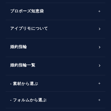
プロポーズサポートの流れ
プロポーズ知恵袋
スペシャルプロポーズイベント
プロポーズアイテム
アイプリモについて
プロポーズ意識調査結果一覧
婚約指輪
婚約指輪選び方ガイド
おすすめの婚約指輪
ダイヤモンドの品質とは？
®
パーフェクトプロポーズリング
婚約指輪一覧
素材から選ぶ
プロポーズの方法
プロポーズシチュエーション診断
プラチナ
タイミング
フォルムから選ぶ
婚約指輪マッチング診断
イエローゴールド
プレゼント