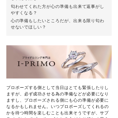
匂わせてくれた方が心の準備も出来て返事がし
先輩の体験談
やすくなる？
心の準備もしたいところだが、出来る限り匂わ
プロポーズサポートの流れ
せないでほしい？
プロポーズ知恵袋
スペシャルプロポーズイベント
プロポーズアイテム
アイプリモについて
プロポーズ意識調査結果一覧
ニュース
婚約指輪選び方ガイド
おすすめの婚約指輪
ダイヤモンドの品質とは？
®
パーフェクトプロポーズリング
婚約指輪のご購入と
プロポーズする側として当日はとても緊張したりし
プロポーズのご相談
ますが、必ず成功させる為の準備などが必要になり
ますし、プロポーズされる側にも心の準備が必要に
プロポーズの方法
プロポーズシチュエーション診断
なるかもしれません。いつプロポーズしてくれるの
かを待つ時間を楽しむことも出来そうですが、サプ
I-PRIMO公式サイト
タイミング
婚約指輪マッチング診断