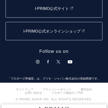
函館店
I-PRIMO公式サイト
取扱店)エヴァンスブライダル 旭川本店
仙台店
I-PRIMO公式オンラインショップ
青森店
弘前パークホテル店
Follow us on
秋田店
盛岡大通店
山形店
「プロポーズ準備室」は、プリモ・ジャパン株式会社の登録商標です。
郡山モルティ店
サイトマップ
プライバシーポリシー
運営会社
お問い合わせ
プロポーズ相談のご予約
いわき店
© PRIMO JAPAN INC. ALL RIGHTS RESERVED.
取扱店)オペラ福島店