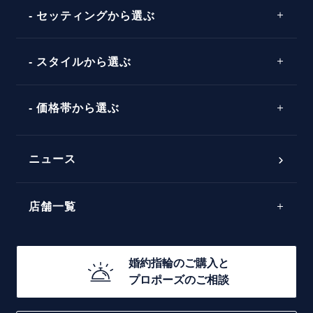
プロポーズプラン検索
ストレートライン
セッティングから選ぶ
ピンクゴールド
場所
ウェーブライン
ソリテール
コンビネーション
スタイルから選ぶ
言葉
V字ライン
ワンサイドメレ
エピソード
シンプル
価格帯から選ぶ
ダブルサイドメレ
フェミニン
50万円台～
ラインメレ
ニュース
モード
40万円台～
エレガント
店舗一覧
30万円台～
ゴージャス
20万円台～
店舗一覧
婚約指輪のご購入と
10万円台～
プロポーズのご相談
札幌店