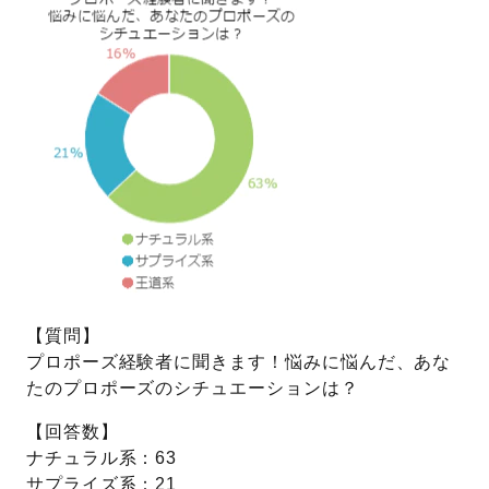
プレゼント
プロポーズプラン検索
I-PRIMO公式オンラインショップ
場所
言葉
Follow us on
エピソード
【質問】
プロポーズ経験者に聞きます！悩みに悩んだ、あな
たのプロポーズのシチュエーションは？
【回答数】
ナチュラル系：63
サプライズ系：21