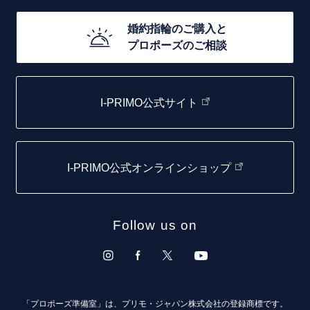
20万円台～
店舗一覧
婚約指輪のご購入と
10万円台～
プロポーズのご相談
札幌店
函館店
I-PRIMO公式サイト
取扱店)エヴァンスブライダル 旭川本店
仙台店
I-PRIMO公式オンラインショップ
青森店
弘前パークホテル店
Follow us on
秋田店
盛岡大通店
山形店
「プロポーズ準備室」は、プリモ・ジャパン株式会社の登録商標です。