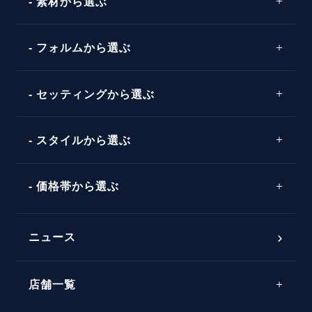
素材から選ぶ
プロポーズの方法
プロポーズシチュエーション診断
プラチナ
タイミング
フォルムから選ぶ
婚約指輪マッチング診断
イエローゴールド
プレゼント
プロポーズプラン検索
ストレートライン
セッティングから選ぶ
ピンクゴールド
場所
ウェーブライン
ソリテール
コンビネーション
スタイルから選ぶ
言葉
V字ライン
ワンサイドメレ
エピソード
シンプル
価格帯から選ぶ
ダブルサイドメレ
フェミニン
50万円台～
ラインメレ
ニュース
モード
40万円台～
エレガント
店舗一覧
30万円台～
ゴージャス