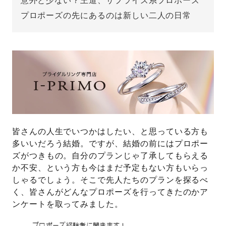
意外と少ない？王道、サプライズ系プロポーズ
プロポーズの先にあるのは新しい二人の日常
先輩の体験談
プロポーズサポートの流れ
プロポーズ知恵袋
スペシャルプロポーズイベント
プロポーズアイテム
アイプリモについて
プロポーズ意識調査結果一覧
ニュース
婚約指輪選び方ガイド
皆さんの人生でいつかはしたい、と思っている方も
おすすめの婚約指輪
多いいだろう結婚。ですが、結婚の前にはプロポー
ダイヤモンドの品質とは？
®
ズがつきもの。自分のプランじゃ了承してもらえる
パーフェクトプロポーズリング
婚約指輪のご購入と
か不安、という方も今はまだ予定もない方もいらっ
プロポーズのご相談
しゃるでしょう。そこで先人たちのプランを探るべ
く、皆さんがどんなプロポーズを行ってきたのかア
プロポーズの方法
プロポーズシチュエーション診断
ンケートを取ってみました。
I-PRIMO公式サイト
タイミング
婚約指輪マッチング診断