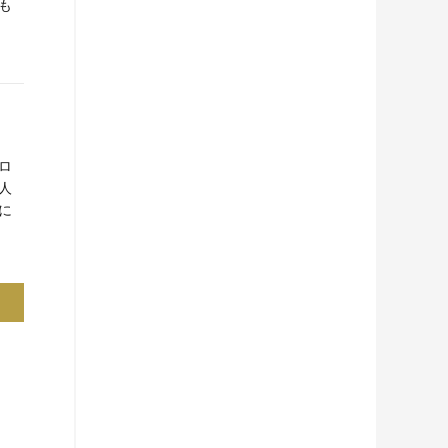
も
ロ
人
に