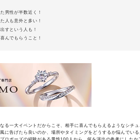
Follow us on
した男性が半数近く！
インショップ
した人も意外と多い！
き出すという人も！
ら喜んでもらうこと！
となる一大イベントだからこそ、相手に喜んでもらえるようなシチュ
う風に告げたら良いのか、場所やタイミングをどうするか悩んでいる
プロポーズの経験がある男性100人から、何を演出の参考にしたか