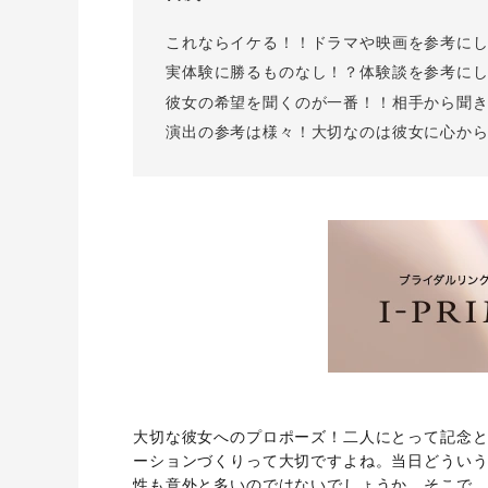
I-PRIMO公式サイト
婚約指輪のご購入と
これならイケる！！ドラマや映画を参考に
プロポーズのご相談
I-PRIMO公式オンラ
実体験に勝るものなし！？体験談を参考に
彼女の希望を聞くのが一番！！相手から聞
演出の参考は様々！大切なのは彼女に心か
大切な彼女へのプロポーズ！二人にとって記念
ーションづくりって大切ですよね。当日どうい
性も意外と多いのではないでしょうか。そこで、