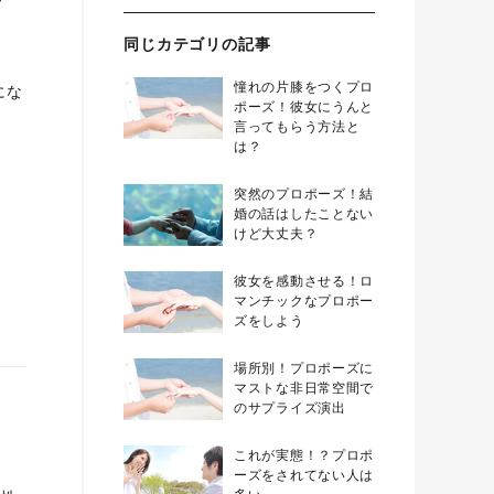
同じカテゴリの記事
憧れの片膝をつくプロ
にな
ポーズ！彼女にうんと
言ってもらう方法と
は？
突然のプロポーズ！結
婚の話はしたことない
けど大丈夫？
彼女を感動させる！ロ
マンチックなプロポー
ズをしよう
場所別！プロポーズに
マストな非日常空間で
のサプライズ演出
これが実態！？プロポ
ーズをされてない人は