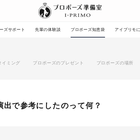
ーズサポート
先輩の体験談
プロポーズ知恵袋
アイプリモ
プロポーズ知恵袋
ー
ピックアップ
タイミング
プロポーズのプレゼント
プロポーズの場所
プロポーズ意識調査結果一覧
婚約指輪選び方ガイド
ント
ダイヤモンドの品質とは？
コラム
プロポーズの方法
タイミング
プレゼント
演出で参考にしたのって何？
場所
言葉
エピソード
アイプリモについて
ニュース