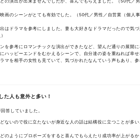
どの演出が出来ませんでしたが、喜んでもらえました。（50代／
映画のシーンがとても有効でした。（50代／男性／自営業（個人
演出はドラマを参考にしました。妻も大好きなドラマだったので気づ
員）
ーンを参考にロマンチックな演出ができたなど、望んだ通りの展開に
うにハッピーエンドをむかえるシーンで、自分達の姿を重ねれば幸せ
ドラマを相手の女性も見ていて、気づかれたなんていう声もあり、参
した人も意外と多い！
が回答していました。
んどないので役に立たないが身近な人の話は結構役に立つことが多い
。どのようにプロポーズをすると喜んでもらえたり成功率が上がるか