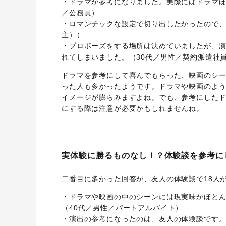
・ドラマが参考になりました。実際にはドラマほ
／公務員）
・ロマンチックな設定で切り出したかったので、
主））
・プロポーズをする場所は決めていましたが、
れてしまいました。（30代／男性／契約派遣社
ドラマを参考にして喜んでもらった、映画のシ
った人も多かったようです。ドラマや映画のよ
イメージが膨らみますよね。でも、参考にした
にする際は注意が必要かもしれませんね。
実体験に勝るものなし！？体験談を参考に
二番目に多かった回答が、友人の体験談で18人
・ドラマや映画の中のシーンには現実味がほと
（40代／男性／パートアルバイト）
・演出の参考になったのは、友人の体験談です