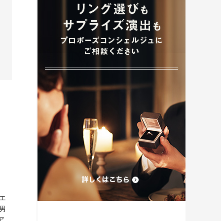
プロポーズプラン検索
エ
男
ア