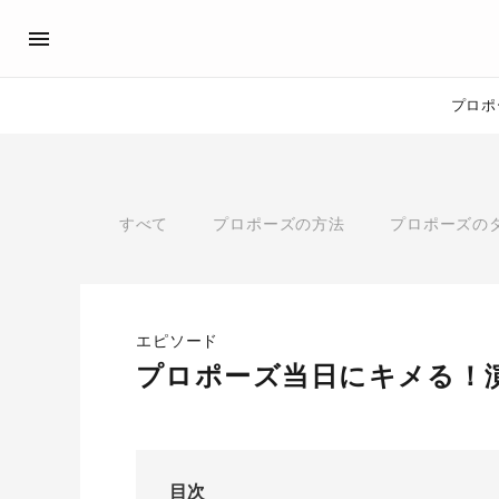
プロポ
プロポーズサポート
先輩の体験談
アイプリモ公式アンバサダ
プロポーズ
すべて
プロポーズの方法
プロポーズの
プロポーズサポートの流れ
私のプロポーズストーリー
スペシャルプロポーズイベント
スペシャルプロポーズイベ
プロポーズアイテム
プロポーズサポート
婚約指輪
エピソード
おすすめの婚約指輪
®
プロポーズ当日にキメる！
パーフェクトプロポーズリング
目次