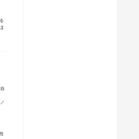
る
ほ
／自
代／
性