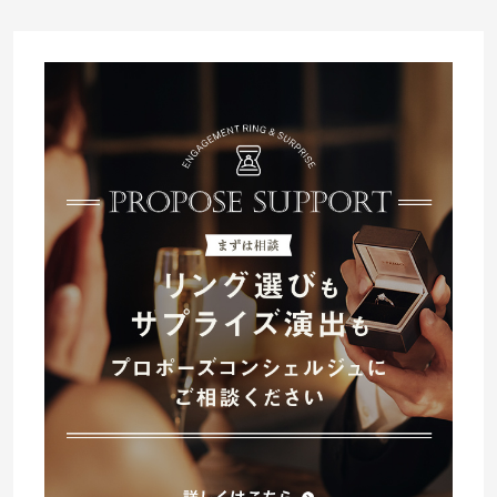
プレゼント
プロポーズプラン検索
I-PRIMO公式オンラインショップ
場所
言葉
Follow us on
エピソード