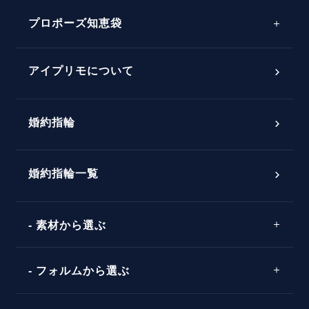
プロポーズサポートの流れ
プロポーズ知恵袋
スペシャルプロポーズイベント
プロポーズアイテム
アイプリモについて
プロポーズ意識調査結果一覧
婚約指輪
婚約指輪選び方ガイド
おすすめの婚約指輪
ダイヤモンドの品質とは？
®
パーフェクトプロポーズリング
婚約指輪一覧
素材から選ぶ
プロポーズの方法
プロポーズシチュエーション診断
プラチナ
タイミング
フォルムから選ぶ
婚約指輪マッチング診断
イエローゴールド
プレゼント
プロポーズプラン検索