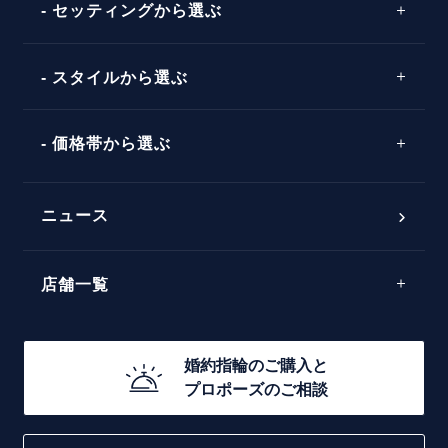
ストレートライン
セッティングから選ぶ
ピンクゴールド
場所
ウェーブライン
ソリテール
コンビネーション
スタイルから選ぶ
言葉
V字ライン
ワンサイドメレ
エピソード
シンプル
価格帯から選ぶ
ダブルサイドメレ
フェミニン
50万円台～
ラインメレ
ニュース
モード
40万円台～
エレガント
店舗一覧
30万円台～
ゴージャス
20万円台～
店舗一覧
婚約指輪のご購入と
10万円台～
プロポーズのご相談
札幌店
函館店