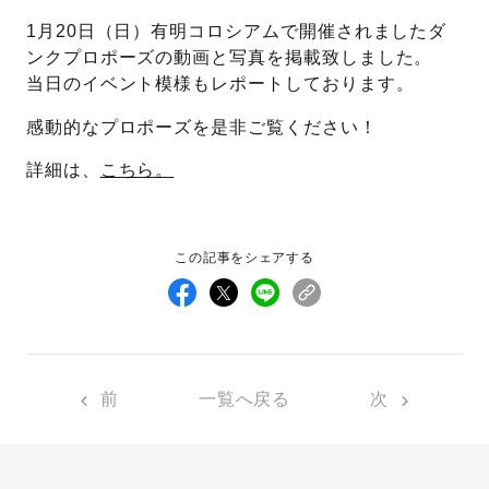
1月20日（日）有明コロシアムで開催されましたダ
先輩の体験談
ンクプロポーズの動画と写真を掲載致しました。
当日のイベント模様もレポートしております。
プロポーズサポートの流れ
プロポーズ知恵袋
感動的なプロポーズを是非ご覧ください！
スペシャルプロポーズイベント
詳細は、
こちら。
プロポーズアイテム
アイプリモについて
プロポーズ意識調査結果一覧
この記事をシェアする
ニュース
婚約指輪選び方ガイド
おすすめの婚約指輪
ダイヤモンドの品質とは？
®
パーフェクトプロポーズリング
婚約指輪のご購入と
プロポーズのご相談
前
一覧へ戻る
次
プロポーズの方法
プロポーズシチュエーション診断
I-PRIMO公式サイト
タイミング
婚約指輪マッチング診断