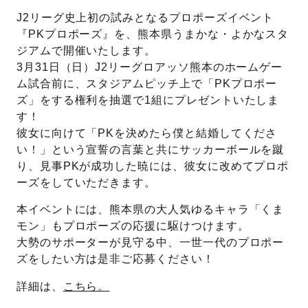
J2リーグ史上初の試みとなるプロポーズイベント
先輩の体験談
『PKプロポーズ』を、熊本県うまかな・よかなスタ
ジアムで開催いたします。
プロポーズサポートの流れ
3月31日（日）J2リーグロアッソ熊本のホームゲー
プロポーズ知恵袋
ム試合前に、スタジアムピッチ上で「PKプロポー
スペシャルプロポーズイベント
ズ」をする権利を抽選で1組にプレゼントいたしま
す！
プロポーズアイテム
アイプリモについて
彼女に向けて「PKを決めたら僕と結婚してくださ
プロポーズ意識調査結果一覧
い！」という宣誓の言葉と共にサッカーボールを蹴
り、見事PKが成功した暁には、彼女に改めてプロポ
ニュース
婚約指輪選び方ガイド
ーズをしていただきます。
おすすめの婚約指輪
本イベントには、熊本県の大人気ゆるキャラ「くま
ダイヤモンドの品質とは？
®
パーフェクトプロポーズリング
モン」もプロポーズの応援に駆けつけます。
婚約指輪のご購入と
大勢のサポーターが見守る中、一世一代のプロポー
プロポーズのご相談
ズをしたい方は是非ご応募ください！
プロポーズの方法
プロポーズシチュエーション診断
詳細は、
こちら。
I-PRIMO公式サイト
タイミング
婚約指輪マッチング診断