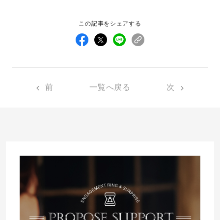
プレゼント
プロポーズプラン検索
この記事をシェアする
I-PRIMO公式オンラインショップ
場所
言葉
Follow us on
前
一覧へ戻る
次
エピソード