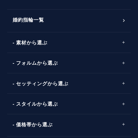
婚約指輪選び方ガイド
おすすめの婚約指輪
ダイヤモンドの品質とは？
®
パーフェクトプロポーズリング
婚約指輪一覧
素材から選ぶ
プロポーズの方法
プロポーズシチュエーション診断
プラチナ
タイミング
フォルムから選ぶ
婚約指輪マッチング診断
イエローゴールド
プレゼント
プロポーズプラン検索
ストレートライン
セッティングから選ぶ
ピンクゴールド
場所
ウェーブライン
ソリテール
コンビネーション
スタイルから選ぶ
言葉
V字ライン
ワンサイドメレ
エピソード
シンプル
価格帯から選ぶ
ダブルサイドメレ
フェミニン