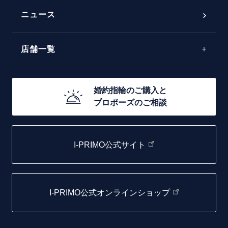
50万円台～
ラインメレ
ニュース
モード
40万円台～
エレガント
店舗一覧
30万円台～
ゴージャス
20万円台～
店舗一覧
婚約指輪のご購入と
10万円台～
プロポーズのご相談
札幌店
函館店
I-PRIMO公式サイト
取扱店)エヴァンスブライダル 旭川本店
仙台店
I-PRIMO公式オンラインショップ
青森店
弘前パークホテル店