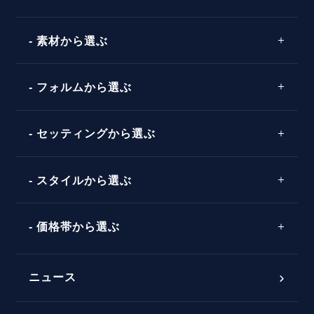
素材から選ぶ
プロポーズの方法
プロポーズシチュエーション診断
プラチナ
タイミング
フォルムから選ぶ
婚約指輪マッチング診断
イエローゴールド
プレゼント
プロポーズプラン検索
ストレートライン
セッティングから選ぶ
ピンクゴールド
場所
ウェーブライン
ソリテール
コンビネーション
スタイルから選ぶ
言葉
V字ライン
ワンサイドメレ
エピソード
シンプル
価格帯から選ぶ
ダブルサイドメレ
フェミニン
50万円台～
ラインメレ
ニュース
モード
40万円台～