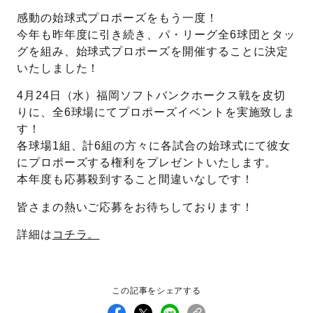
感動の始球式プロポーズをもう一度！
先輩の体験談
今年も昨年度に引き続き、パ・リーグ全6球団とタッ
グを組み、始球式プロポーズを開催することに決定
プロポーズサポートの流れ
いたしました！
プロポーズ知恵袋
スペシャルプロポーズイベント
4月24日（水）福岡ソフトバンクホークス戦を皮切
りに、全6球場にてプロポーズイベントを実施致しま
プロポーズアイテム
アイプリモについて
す！
各球場1組、計6組の方々に各試合の始球式にて彼女
プロポーズ意識調査結果一覧
にプロポーズする権利をプレゼントいたします。
ニュース
本年度も応募殺到すること間違いなしです！
婚約指輪選び方ガイド
おすすめの婚約指輪
皆さまの熱いご応募をお待ちしております！
ダイヤモンドの品質とは？
®
パーフェクトプロポーズリング
婚約指輪のご購入と
詳細は
コチラ。
プロポーズのご相談
プロポーズの方法
プロポーズシチュエーション診断
この記事をシェアする
I-PRIMO公式サイト
タイミング
婚約指輪マッチング診断