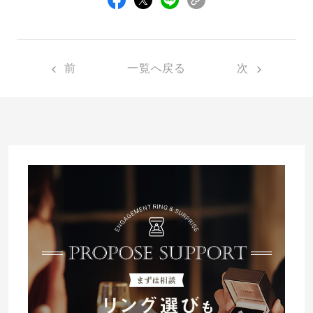
プレゼント
プロポーズプラン検索
I-PRIMO公式オンラインショップ
場所
前
一覧へ戻る
次
言葉
Follow us on
エピソード