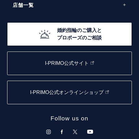
エレガント
店舗一覧
30万円台～
ゴージャス
20万円台～
店舗一覧
婚約指輪のご購入と
10万円台～
プロポーズのご相談
札幌店
函館店
I-PRIMO公式サイト
取扱店)エヴァンスブライダル 旭川本店
仙台店
I-PRIMO公式オンラインショップ
青森店
弘前パークホテル店
Follow us on
秋田店
盛岡大通店