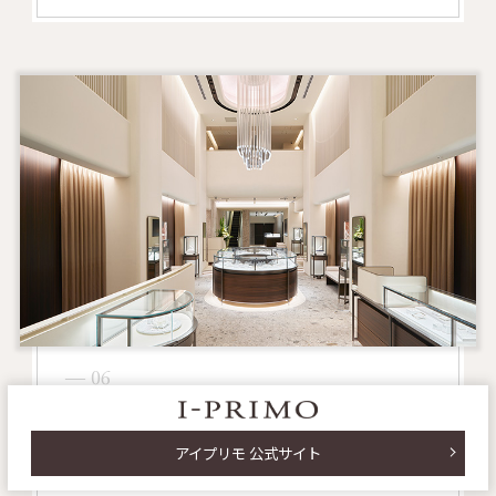
― 06
全国にお店があるから
アイプリモ 公式サイト
気軽に行ける安心感