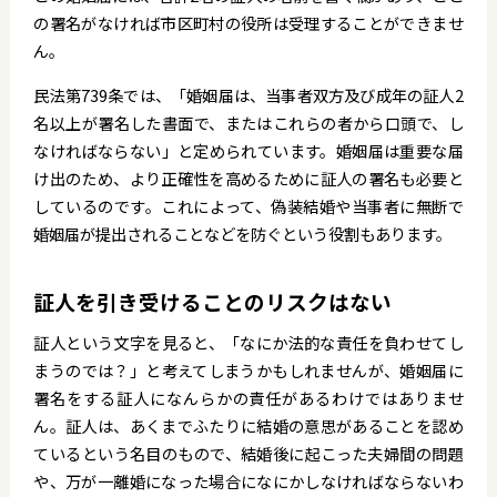
の署名がなければ市区町村の役所は受理することができませ
ん。
民法第739条では、「婚姻届は、当事者双方及び成年の証人2
名以上が署名した書面で、またはこれらの者から口頭で、し
なければならない」と定められています。婚姻届は重要な届
け出のため、より正確性を高めるために証人の署名も必要と
しているのです。これによって、偽装結婚や当事者に無断で
婚姻届が提出されることなどを防ぐという役割もあります。
証人を引き受けることのリスクはない
証人という文字を見ると、「なにか法的な責任を負わせてし
まうのでは？」と考えてしまうかもしれませんが、婚姻届に
署名をする証人になんらかの責任があるわけではありませ
ん。証人は、あくまでふたりに結婚の意思があることを認め
ているという名目のもので、結婚後に起こった夫婦間の問題
や、万が一離婚になった場合になにかしなければならないわ