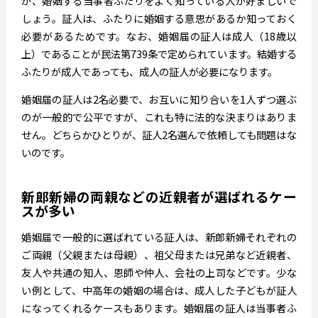
が、婚姻する当事者ふたりをよく知っている人が好ましいで
しょう。証人は、ふたりに婚姻する意思があるか知っておく
必要があるためです。なお、婚姻届の証人は成人（18歳以
上）であることが民法第739条で定められています。結婚する
ふたりが成人であっても、成人の証人が必要になります。
婚姻届の証人は2名必要で、お互いに知り合いを1人ずつ選ぶ
のが一般的で公平ですが、これも特に法的な決まりはありま
せん。どちらかひとりが、証人2名選んで依頼しても問題はな
いのです。
新郎新婦の両親などの近親者が選ばれるケー
スが多い
婚姻届で一般的に選ばれている証人は、新郎新婦それぞれの
ご両親（父親または母親）、祖父母または兄弟など近親者、
友人や共通の知人、恩師や仲人、会社の上司などです。少な
い例として、中高年の婚姻の場合は、成人した子どもが証人
になってくれるケースもあります。婚姻届の証人は当事者ふ